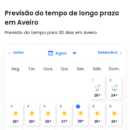
Previsão do tempo de longo prazo
em Aveiro
Previsão do tempo para 30 dias em Aveiro
Julho
Setembro
Seg.
Ter.
Qua.
Qui.
Sex.
Sáb.
Dom.
1
2
25
°
24
°
3
4
5
6
8
9
7
26
°
26
°
26
°
26
°
27
°
25
°
25
°