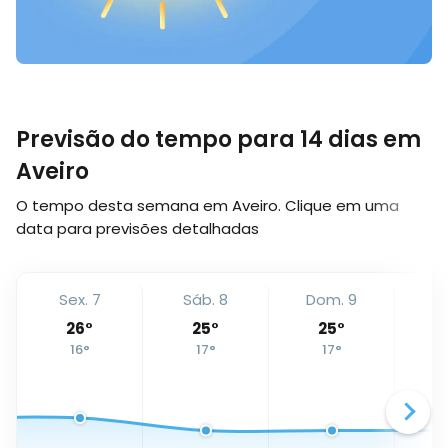
Previsão do tempo para 14 dias em
Aveiro
O tempo desta semana em Aveiro. Clique em uma
data para previsões detalhadas
Sex. 7
Sáb. 8
Dom. 9
Se
26
°
25
°
25
°
16
°
17
°
17
°