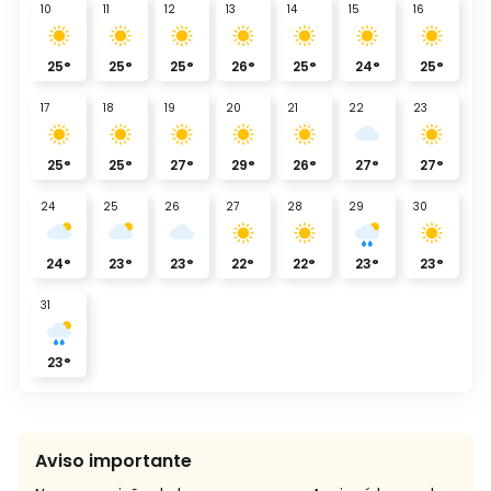
10
11
12
13
14
15
16
25
°
25
°
25
°
26
°
25
°
24
°
25
°
17
18
19
20
21
22
23
25
°
25
°
27
°
29
°
26
°
27
°
27
°
24
25
26
27
28
29
30
24
°
23
°
23
°
22
°
22
°
23
°
23
°
31
23
°
Aviso importante