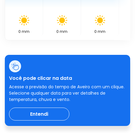
0
mm
0
mm
0
mm
0
Você pode clicar na data
Acesse a previsão do tempo de Aveiro com um clique.
Selecione qualquer data para ver detalhes de
temperatura, chuva e vento.
Entendi