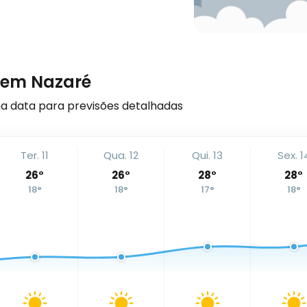
s em Nazaré
 data para previsões detalhadas
Ter. 11
Qua. 12
Qui. 13
Sex. 1
26
°
26
°
28
°
28
°
18
°
18
°
17
°
18
°