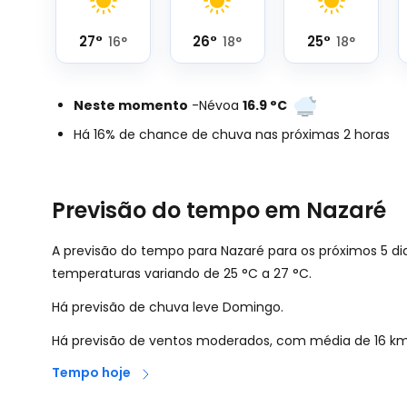
27
°
26
°
25
°
16
°
18
°
18
°
Neste momento
-
Névoa
16.9
°
C
Há 16% de chance de chuva nas próximas 2 horas
Previsão do tempo em Nazaré
A previsão do tempo para Nazaré para os próximos 5 d
temperaturas variando de
25
°
C
a
27
°
C
.
Há previsão de chuva leve Domingo.
Há previsão de ventos moderados, com média de
16
km
Tempo hoje