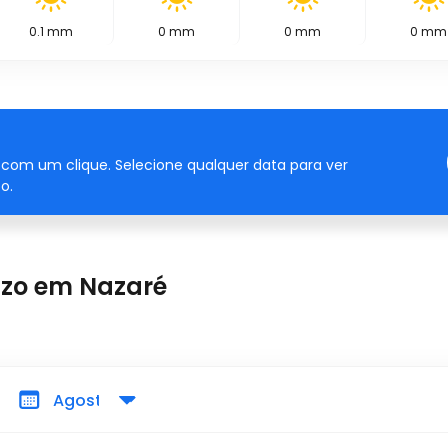
0.1
mm
0
mm
0
mm
0
mm
com um clique. Selecione qualquer data para ver
o.
azo em Nazaré