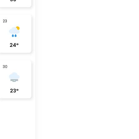
23
24
°
30
23
°