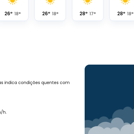
26
°
26
°
28
°
28
°
18
°
18
°
17
°
18
°
ias indica condições quentes com
/h
.