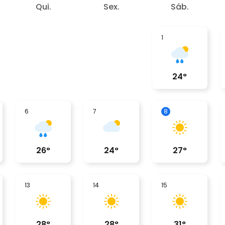
Qui.
Sex.
Sáb.
1
24
°
6
7
8
26
°
24
°
27
°
13
14
15
28
°
28
°
31
°