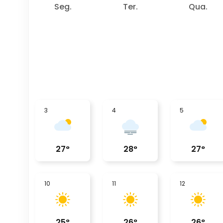
Seg.
Ter.
Qua.
3
4
5
27
°
28
°
27
°
10
11
12
25
°
26
°
26
°