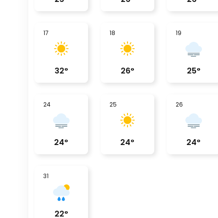
17
18
19
32
°
26
°
25
°
24
25
26
24
°
24
°
24
°
31
22
°