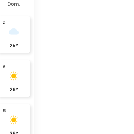
Dom.
2
25
°
9
26
°
16
36
°