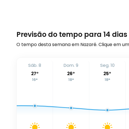
Previsão do tempo para 14 dia
O tempo desta semana em Nazaré. Clique em uma
Sáb. 8
Dom. 9
Seg. 10
27
°
26
°
25
°
16
°
18
°
18
°