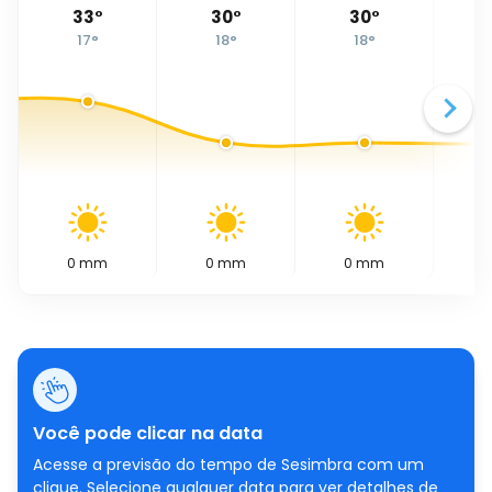
33
°
30
°
30
°
17
°
18
°
18
°
0
mm
0
mm
0
mm
0
Você pode clicar na data
Acesse a previsão do tempo de Sesimbra com um
clique. Selecione qualquer data para ver detalhes de