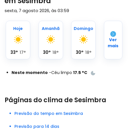
em Sesimbra
sexta, 7 agosto 2026, às 03:59
Hoje
Amanhã
Domingo
Ver
mais
33
°
30
°
30
°
17
°
18
°
18
°
Neste momento
-
Céu limpo
17.5
°
C
Páginas do clima de Sesimbra
Previsão do tempo em Sesimbra
Previsão para 14 dias