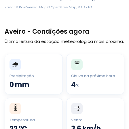
Radar ©
RainViewer
· Map ©
OpenStreetMap
, ©
CARTO
Aveiro - Condições agora
Última leitura da estação meteorológica mais próxima.
🌧️
☔
Precipitação
Chuva na próxima hora
0
mm
4
%
🌡️
💨
Temperatura
Vento
22
°
C
3.6
km/h