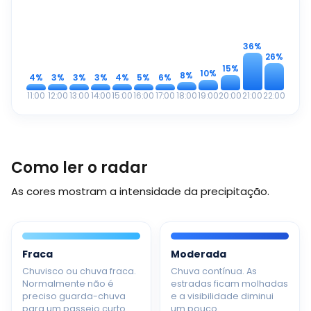
36%
26%
15%
10%
8%
4%
3%
3%
3%
4%
5%
6%
11:00
12:00
13:00
14:00
15:00
16:00
17:00
18:00
19:00
20:00
21:00
22:00
Como ler o radar
As cores mostram a intensidade da precipitação.
Fraca
Moderada
Chuvisco ou chuva fraca.
Chuva contínua. As
Normalmente não é
estradas ficam molhadas
preciso guarda-chuva
e a visibilidade diminui
para um passeio curto.
um pouco.