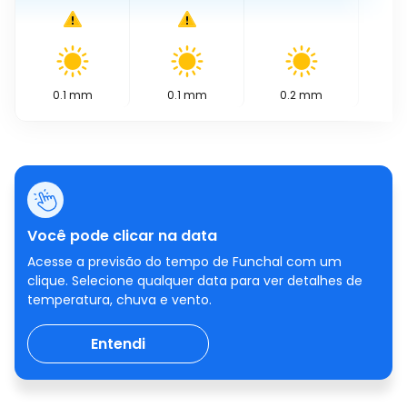
0.1
mm
0.1
mm
0.2
mm
0
Você pode clicar na data
Acesse a previsão do tempo de Funchal com um
clique. Selecione qualquer data para ver detalhes de
temperatura, chuva e vento.
Entendi