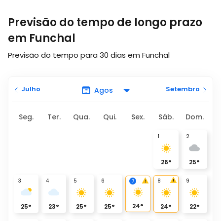
Previsão do tempo de longo prazo
em Funchal
Previsão do tempo para 30 dias em Funchal
Julho
Setembro
Seg.
Ter.
Qua.
Qui.
Sex.
Sáb.
Dom.
1
2
26
°
25
°
3
4
5
6
8
9
7
24
°
25
°
23
°
25
°
25
°
24
°
22
°