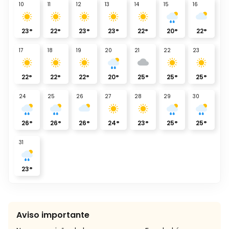
10
11
12
13
14
15
16
23
°
22
°
23
°
23
°
22
°
20
°
22
°
17
18
19
20
21
22
23
22
°
22
°
22
°
20
°
25
°
25
°
25
°
24
25
26
27
28
29
30
26
°
26
°
26
°
24
°
23
°
25
°
25
°
31
23
°
Aviso importante