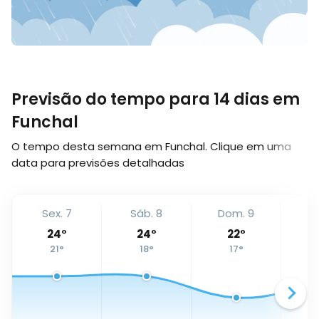
Previsão do tempo para 14 dias em
Funchal
O tempo desta semana em Funchal. Clique em uma
data para previsões detalhadas
Sex. 7
Sáb. 8
Dom. 9
Se
24
°
24
°
22
°
21
°
18
°
17
°