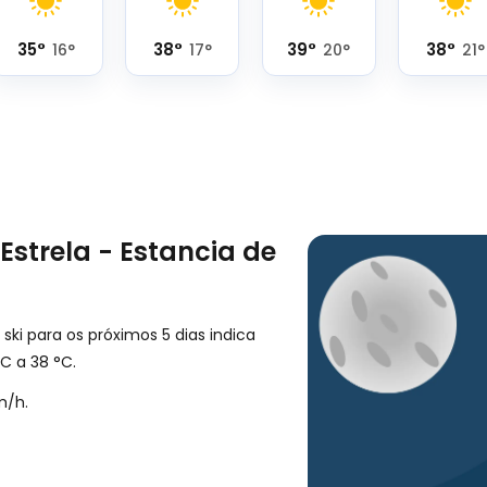
35
°
38
°
39
°
38
°
16
°
17
°
20
°
21
°
Estrela - Estancia de
ski para os próximos 5 dias indica
C
a
38
°
C
.
m/h
.