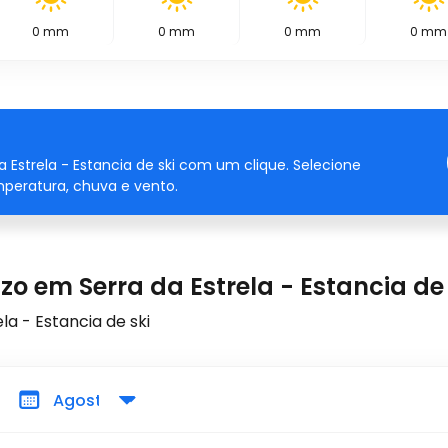
0
mm
0
mm
0
mm
0
mm
 Estrela - Estancia de ski com um clique. Selecione
mperatura, chuva e vento.
o em Serra da Estrela - Estancia de 
a - Estancia de ski