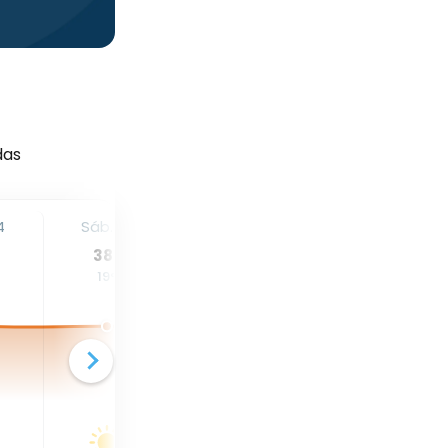
i
das
4
Sáb. 15
Dom. 16
Seg. 17
38
°
38
°
40
°
19
°
21
°
20
°