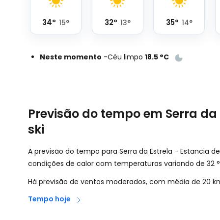
34
°
32
°
35
°
15
°
13
°
14
°
Neste momento
-
Céu limpo
18.5
°
C
Previsão do tempo em Serra da 
ski
A previsão do tempo para Serra da Estrela - Estancia de 
condições de calor com temperaturas variando de
32
°
Há previsão de ventos moderados, com média de
20
k
Tempo hoje