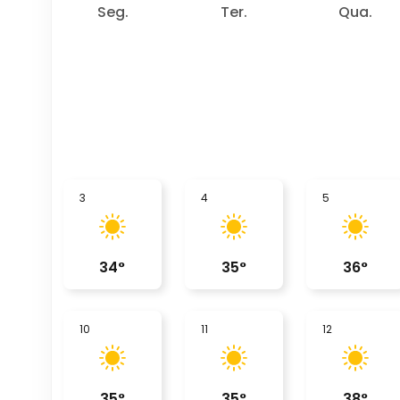
Seg.
Ter.
Qua.
3
4
5
34
°
35
°
36
°
10
11
12
35
°
35
°
38
°