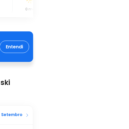
0
mm
0
mm
0.6
mm
Entendi
ski
Setembro