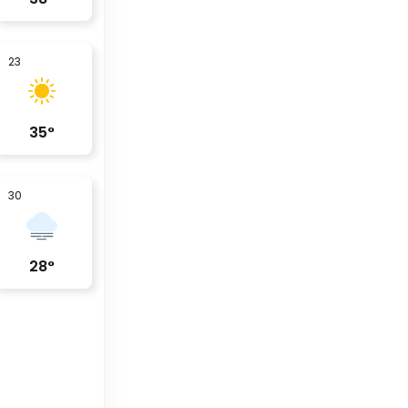
23
35
°
30
28
°