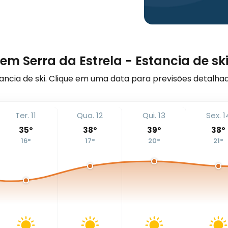
em Serra da Estrela - Estancia de sk
ncia de ski. Clique em uma data para previsões detalha
Ter. 11
Qua. 12
Qui. 13
Sex. 1
35
°
38
°
39
°
38
°
16
°
17
°
20
°
21
°