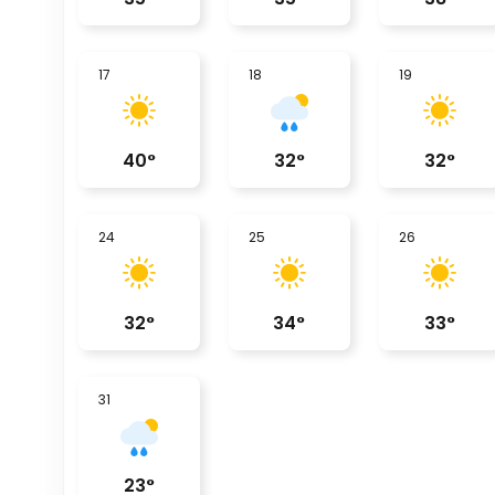
17
18
19
40
°
32
°
32
°
24
25
26
32
°
34
°
33
°
31
23
°