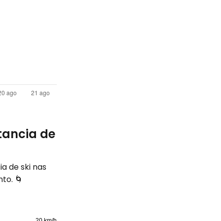
tancia de
ia de ski nas
to. 🌀