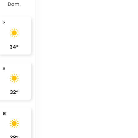
Dom.
2
34
°
9
32
°
16
38
°