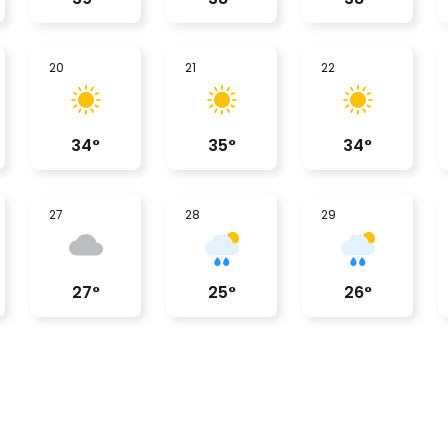
20
21
22
34
°
35
°
34
°
27
28
29
27
°
25
°
26
°