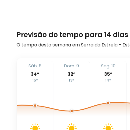
Previsão do tempo para 14 dias 
O tempo desta semana em Serra da Estrela - Esta
Sáb. 8
Dom. 9
Seg. 10
34
°
32
°
35
°
15
°
13
°
14
°