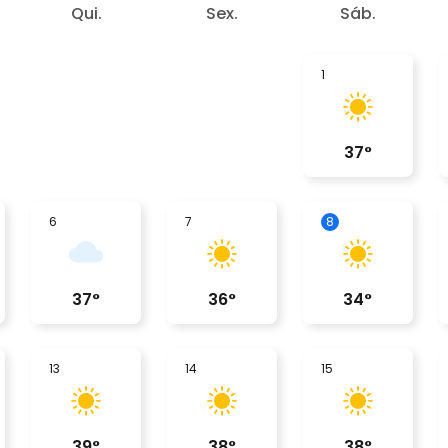
Qui.
Sex.
Sáb.
1
37
°
6
7
8
37
°
36
°
34
°
13
14
15
39
°
38
°
38
°