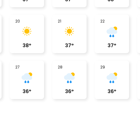
20
21
22
38
°
37
°
37
°
27
28
29
36
°
36
°
36
°