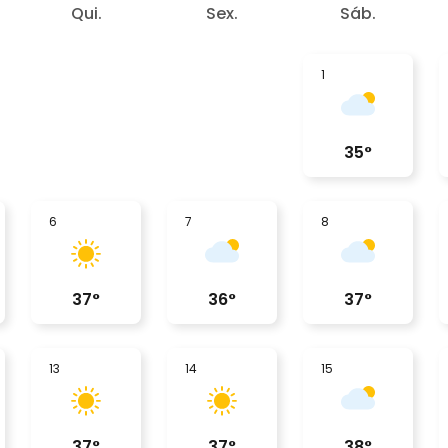
Qui.
Sex.
Sáb.
1
35
°
6
7
8
37
°
36
°
37
°
13
14
15
37
°
37
°
38
°