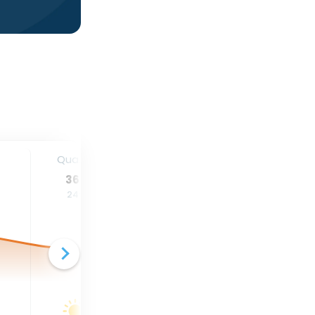
1
Qua. 12
Qui. 13
Sex. 14
36
°
37
°
37
°
24
°
24
°
25
°