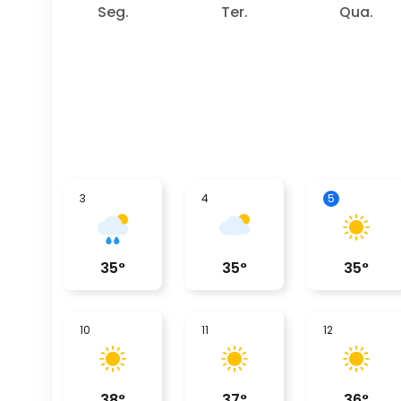
Seg.
Ter.
Qua.
3
4
5
35
°
35
°
35
°
10
11
12
38
°
37
°
36
°