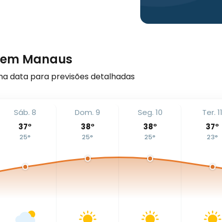
s em Manaus
a data para previsões detalhadas
Sáb. 8
Dom. 9
Seg. 10
Ter. 1
37
°
38
°
38
°
37
°
25
°
25
°
25
°
23
°