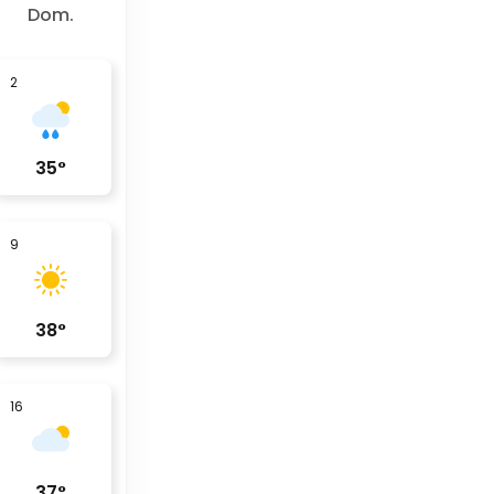
Dom.
2
35
°
9
38
°
16
37
°