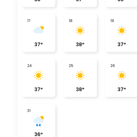
17
18
19
37
°
38
°
37
°
24
25
26
37
°
38
°
37
°
31
36
°