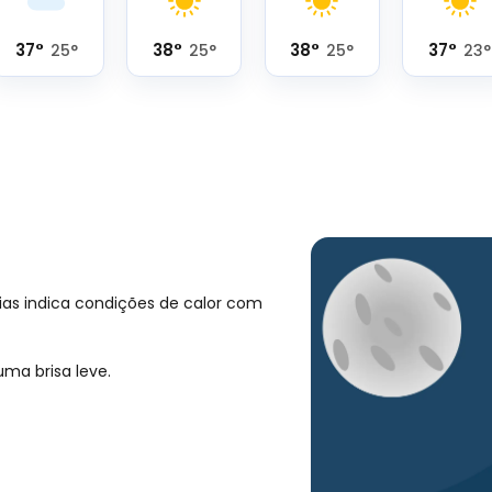
37
°
38
°
38
°
37
°
25
°
25
°
25
°
23
°
ias indica condições de calor com
ma brisa leve.