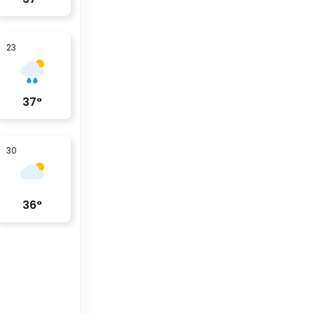
23
37
°
30
36
°