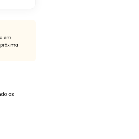
ão em
 próxima
ndo as