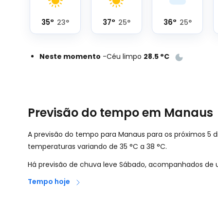
35
°
37
°
36
°
23
°
25
°
25
°
Neste momento
-
Céu limpo
28.5
°
C
Previsão do tempo em Manaus
A previsão do tempo para Manaus para os próximos 5 d
temperaturas variando de
35
°
C
a
38
°
C
.
Há previsão de chuva leve Sábado, acompanhados de u
Tempo hoje