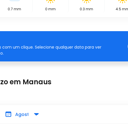
0.7
mm
0
mm
0.3
mm
4.5
m
 com um clique. Selecione qualquer data para ver
o.
razo em Manaus