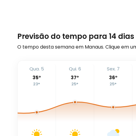
Previsão do tempo para 14 dia
O tempo desta semana em Manaus. Clique em um
Qua. 5
Qui. 6
Sex. 7
35
°
37
°
36
°
23
°
25
°
25
°