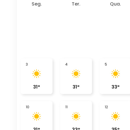
Seg.
Ter.
Qua.
3
4
5
31
°
31
°
33
°
10
11
12
31
°
33
°
35
°