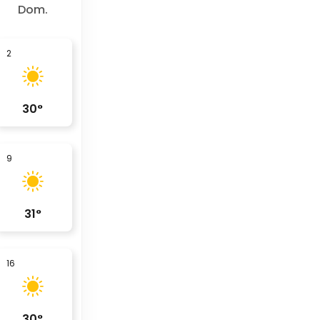
Dom.
2
30
°
9
31
°
16
30
°