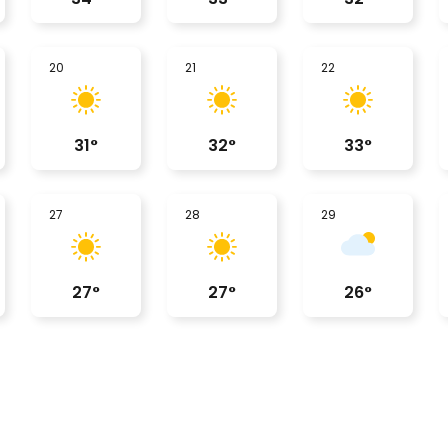
20
21
22
31
°
32
°
33
°
27
28
29
27
°
27
°
26
°