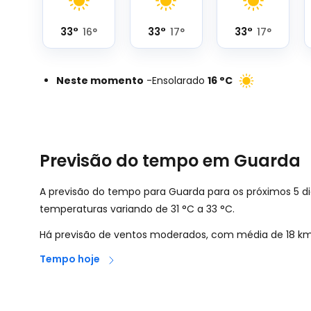
33
°
33
°
33
°
16
°
17
°
17
°
Neste momento
-
Ensolarado
16
°
C
Previsão do tempo em Guarda
A previsão do tempo para Guarda para os próximos 5 di
temperaturas variando de
31
°
C
a
33
°
C
.
Há previsão de ventos moderados, com média de
18
km
Tempo hoje