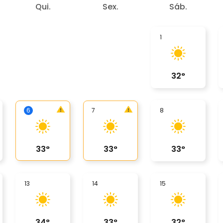
Qui.
Sex.
Sáb.
1
32
°
6
7
8
33
°
33
°
33
°
13
14
15
34
°
33
°
32
°