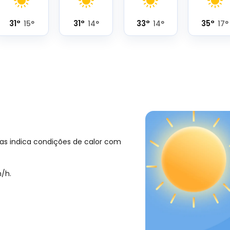
31
°
31
°
33
°
35
°
15
°
14
°
14
°
17
°
as indica condições de calor com
/h
.