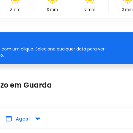
0
mm
0
mm
0
mm
0
mm
 com um clique. Selecione qualquer data para ver
o.
azo em Guarda