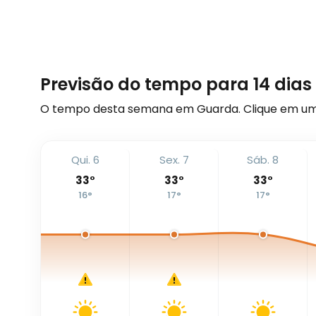
Previsão do tempo para 14 dia
O tempo desta semana em Guarda. Clique em um
Qui. 6
Sex. 7
Sáb. 8
33
°
33
°
33
°
16
°
17
°
17
°