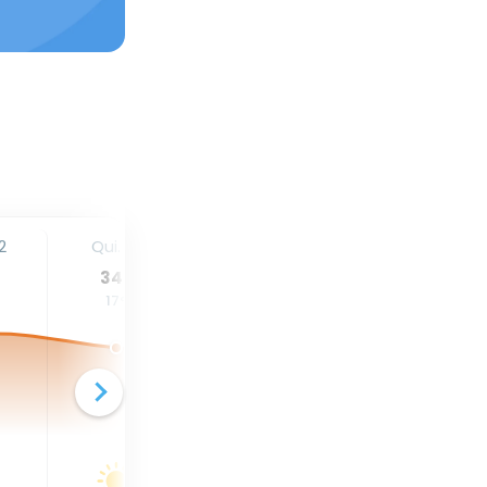
2
Qui. 13
Sex. 14
Sáb. 15
34
°
33
°
32
°
17
°
16
°
17
°