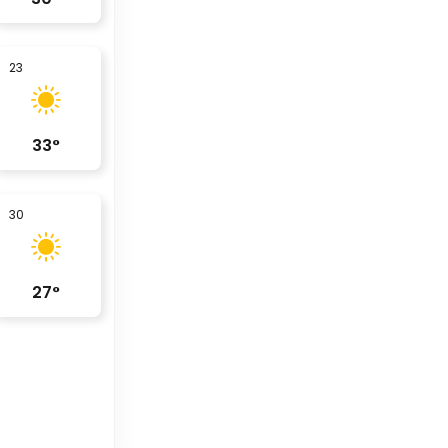
23
33
°
30
27
°