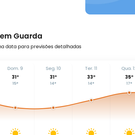
s em Guarda
a data para previsões detalhadas
Dom. 9
Seg. 10
Ter. 11
Qua. 1
31
°
31
°
33
°
35
°
15
°
14
°
14
°
17
°