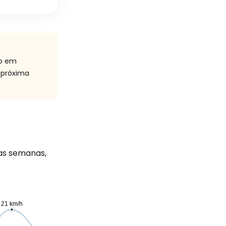
ão em
 próxima
as semanas,