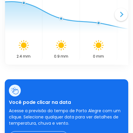
2.4
mm
0.9
mm
0
mm
0
Você pode clicar na data
Acesse a previsão do tempo de Porto Alegre com um
clique. Selecione qualquer data para ver detalhes de
temperatura, chuva e vento.