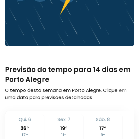
Previsão do tempo para 14 dias em
Porto Alegre
O tempo desta semana em Porto Alegre. Clique em
uma data para previsões detalhadas
Qui. 6
Sex. 7
Sáb. 8
D
26
°
19
°
17
°
17
°
11
°
9
°