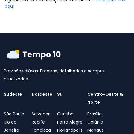
Agradecemos sua atenção aos detalhes.
Conte para nós
aqui
.
Previsões diárias. Precisas, detalhadas e sempre
atualizadas.
Sudeste
Nordeste
Sul
Centro-Oeste &
Norte
São Paulo
Salvador
Curitiba
Brasília
Rio de
Recife
Porto Alegre
Goiânia
Janeiro
Fortaleza
Florianópolis
Manaus