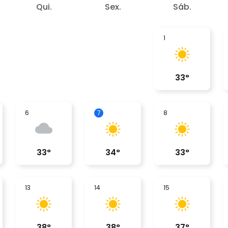
Qui.
Sex.
Sáb.
1
33
°
6
7
8
33
°
34
°
33
°
13
14
15
38
°
38
°
37
°