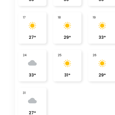
17
18
19
27
°
29
°
33
°
24
25
26
33
°
31
°
29
°
31
27
°