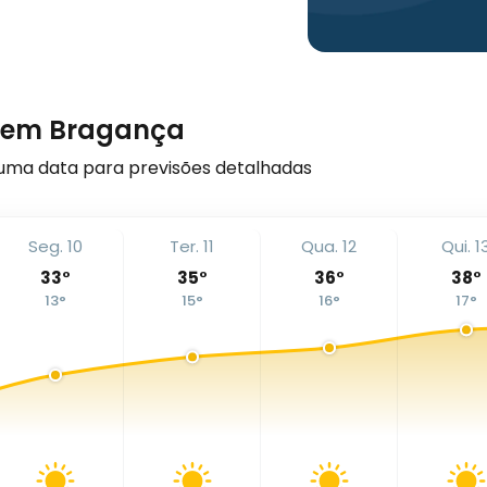
s em Bragança
uma data para previsões detalhadas
Seg. 10
Ter. 11
Qua. 12
Qui. 1
33
°
35
°
36
°
38
°
13
°
15
°
16
°
17
°