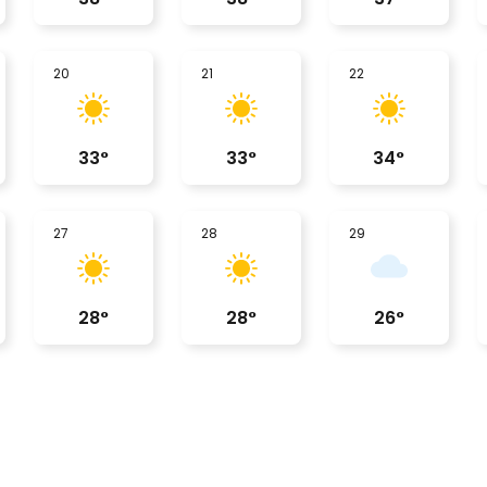
20
21
22
33
°
33
°
34
°
27
28
29
28
°
28
°
26
°