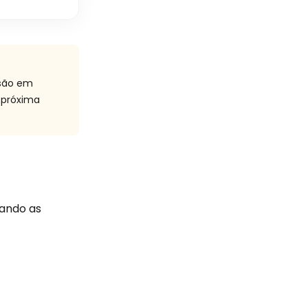
isão em
 próxima
cando as