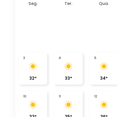
Seg.
Ter.
Qua.
3
4
5
32
°
33
°
34
°
10
11
12
33
°
35
°
36
°