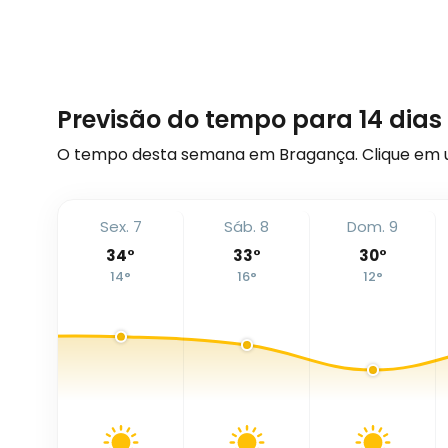
Previsão do tempo para 14 dia
O tempo desta semana em Bragança. Clique em 
Sex. 7
Sáb. 8
Dom. 9
34
°
33
°
30
°
14
°
16
°
12
°