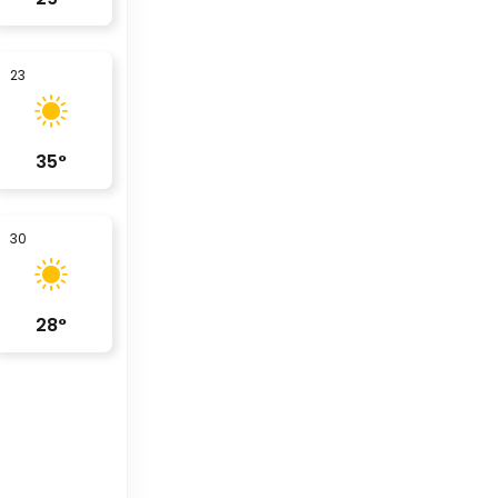
23
35
°
30
28
°