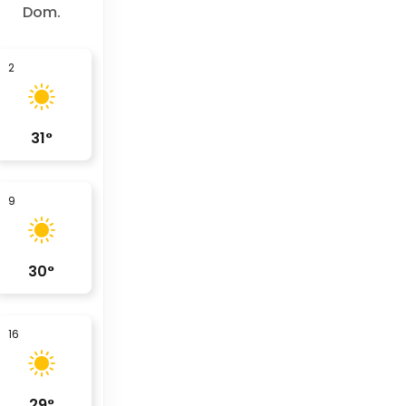
Dom.
2
31
°
9
30
°
16
29
°