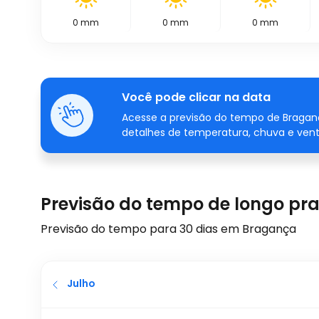
0
mm
0
mm
0
mm
Você pode clicar na data
Acesse a previsão do tempo de Bragan
detalhes de temperatura, chuva e vent
Previsão do tempo de longo p
Previsão do tempo para 30 dias em Bragança
Julho