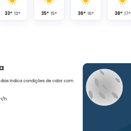
33
°
35
°
36
°
38
°
13
°
15
°
16
°
17
°
ça
 dias indica condições de calor com
m/h
.