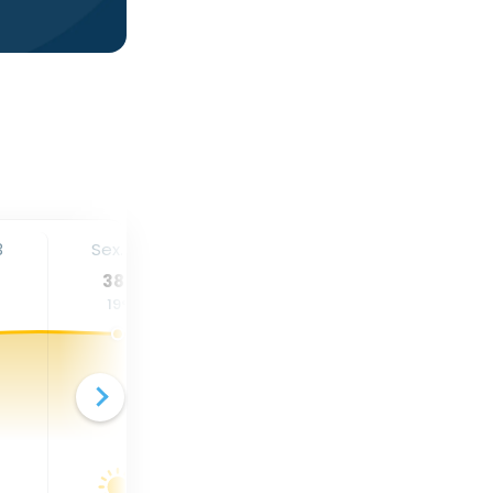
3
Sex. 14
Sáb. 15
Dom. 16
38
°
37
°
29
°
19
°
18
°
14
°