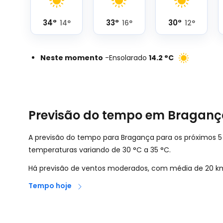
34
°
33
°
30
°
14
°
16
°
12
°
Neste momento
-
Ensolarado
14.2
°
C
Previsão do tempo em Bragan
A previsão do tempo para Bragança para os próximos 5
temperaturas variando de
30
°
C
a
35
°
C
.
Há previsão de ventos moderados, com média de
20
k
Tempo hoje