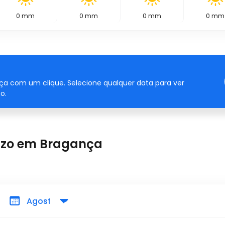
0
mm
0
mm
0
mm
0
mm
ça com um clique. Selecione qualquer data para ver
o.
razo em Bragança