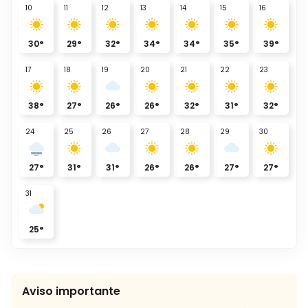
10
11
12
13
14
15
16
30
°
29
°
32
°
34
°
34
°
35
°
39
°
17
18
19
20
21
22
23
38
°
27
°
26
°
26
°
32
°
31
°
32
°
24
25
26
27
28
29
30
27
°
31
°
31
°
26
°
26
°
27
°
27
°
31
25
°
Aviso importante