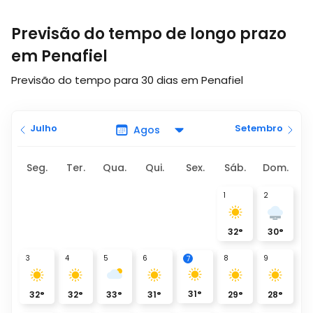
Previsão do tempo de longo prazo
em Penafiel
Previsão do tempo para 30 dias em Penafiel
Julho
Setembro
Seg.
Ter.
Qua.
Qui.
Sex.
Sáb.
Dom.
1
2
32
°
30
°
3
4
5
6
8
9
7
31
°
32
°
32
°
33
°
31
°
29
°
28
°