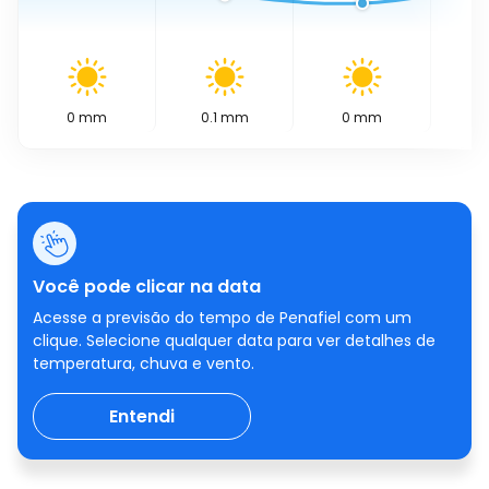
0
mm
0.1
mm
0
mm
0
Você pode clicar na data
Acesse a previsão do tempo de Penafiel com um
clique. Selecione qualquer data para ver detalhes de
temperatura, chuva e vento.
Entendi