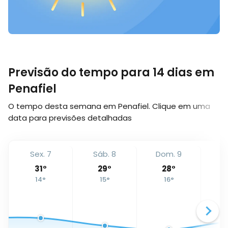
Previsão do tempo para 14 dias em
Penafiel
O tempo desta semana em Penafiel. Clique em uma
data para previsões detalhadas
Sex. 7
Sáb. 8
Dom. 9
Se
31
°
29
°
28
°
14
°
15
°
16
°