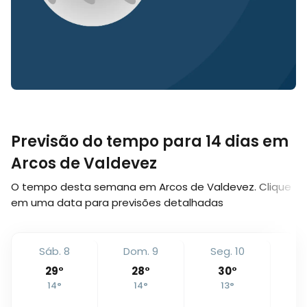
Previsão do tempo para 14 dias em
Arcos de Valdevez
O tempo desta semana em Arcos de Valdevez. Clique
em uma data para previsões detalhadas
Sáb. 8
Dom. 9
Seg. 10
T
29
°
28
°
30
°
14
°
14
°
13
°