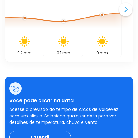
0.2
mm
0.1
mm
0
mm
0
Você pode clicar na data
Acesse a previsão do tempo de Arcos de Valdevez
com um clique. Selecione qualquer data para ver
detalhes de temperatura, chuva e vento.
Entendi