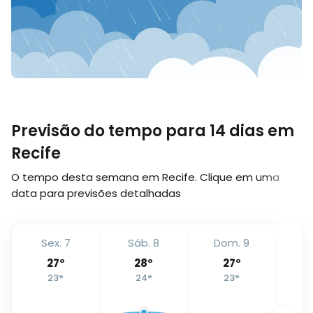
Previsão do tempo para 14 dias em
Recife
O tempo desta semana em Recife. Clique em uma
data para previsões detalhadas
Sex. 7
Sáb. 8
Dom. 9
Se
27
°
28
°
27
°
23
°
24
°
23
°