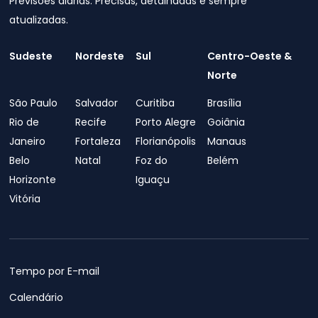
Previsões diárias. Precisas, detalhadas e sempre
atualizadas.
Sudeste
Nordeste
Sul
Centro-Oeste &
Norte
São Paulo
Salvador
Curitiba
Brasília
Rio de
Recife
Porto Alegre
Goiânia
Janeiro
Fortaleza
Florianópolis
Manaus
Belo
Natal
Foz do
Belém
Horizonte
Iguaçu
Vitória
Tempo por E-mail
Calendário