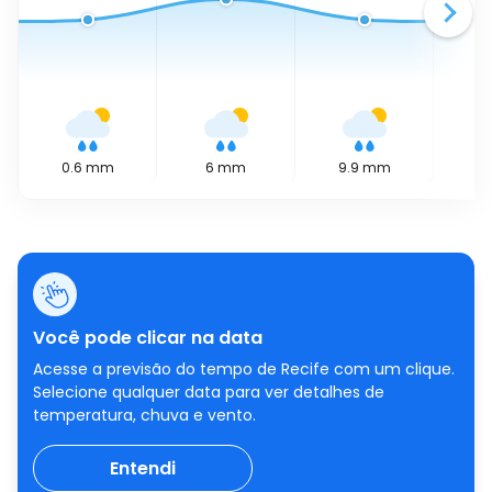
0.6
mm
6
mm
9.9
mm
2.
Você pode clicar na data
Acesse a previsão do tempo de Recife com um clique.
Selecione qualquer data para ver detalhes de
temperatura, chuva e vento.
Entendi