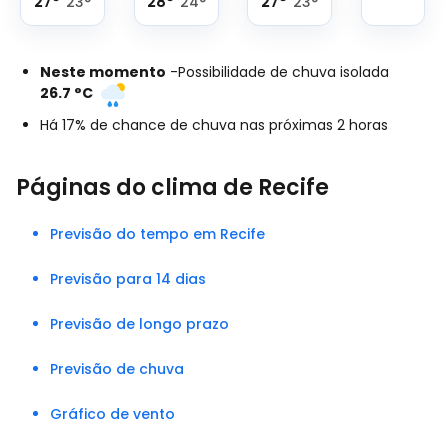
27
°
28
°
27
°
23
°
24
°
23
°
Neste momento
-
Possibilidade de chuva isolada
26.7
°
C
Há 17% de chance de chuva nas próximas 2 horas
Páginas do clima de Recife
Previsão do tempo em Recife
Previsão para 14 dias
Previsão de longo prazo
Previsão de chuva
Gráfico de vento