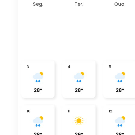
Seg.
Ter.
Qua.
3
4
5
28
°
28
°
28
°
10
11
12
28
°
29
°
28
°