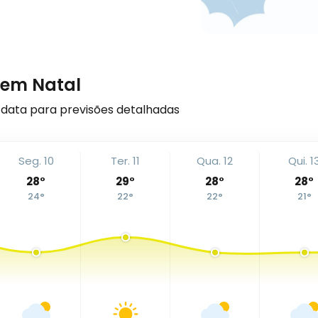
 em Natal
data para previsões detalhadas
Seg. 10
Ter. 11
Qua. 12
Qui. 1
28
°
29
°
28
°
28
°
24
°
22
°
22
°
21
°