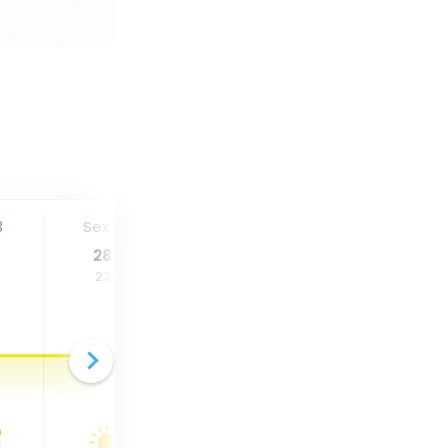
3
Sex. 14
Sáb. 15
Dom. 16
28
°
28
°
29
°
23
°
22
°
24
°