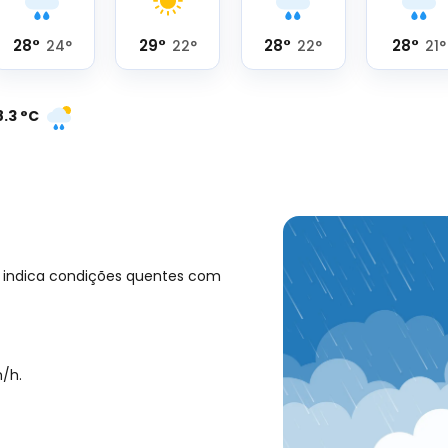
28
°
29
°
28
°
28
°
24
°
22
°
22
°
21
°
8.3
°
C
s indica condições quentes com
/h
.