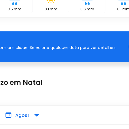
3.5
mm
0.1
mm
0.6
mm
0.1
m
om um clique. Selecione qualquer data para ver detalhes
azo em Natal