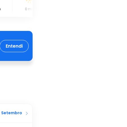
m
0
mm
0.4
mm
0.8
mm
Entendi
Setembro