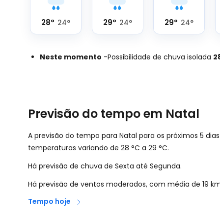
28
°
29
°
29
°
24
°
24
°
24
°
Neste momento
-
Possibilidade de chuva isolada
2
Previsão do tempo em Natal
A previsão do tempo para Natal para os próximos 5 dia
temperaturas variando de
28
°
C
a
29
°
C
.
Há previsão de chuva de Sexta até Segunda.
Há previsão de ventos moderados, com média de
19
km
Tempo hoje