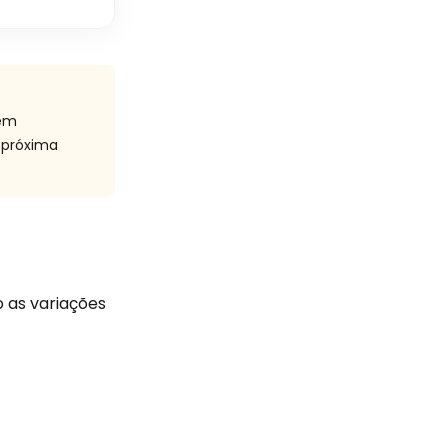
 em
 próxima
o as variações