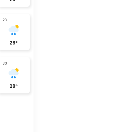
23
28
°
30
28
°