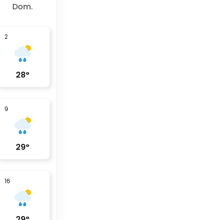
Dom.
2
28
°
9
29
°
16
29
°