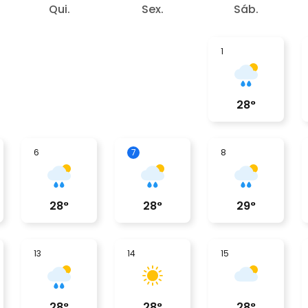
Qui.
Sex.
Sáb.
1
28
°
6
7
8
28
°
28
°
29
°
13
14
15
28
°
28
°
28
°