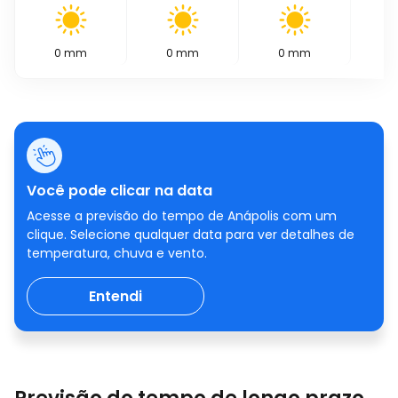
0
mm
0
mm
0
mm
0
Você pode clicar na data
Acesse a previsão do tempo de Anápolis com um
clique. Selecione qualquer data para ver detalhes de
temperatura, chuva e vento.
Entendi