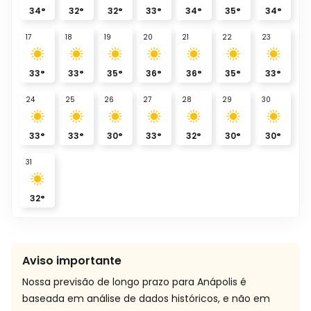
34
°
32
°
32
°
33
°
34
°
35
°
34
°
17
18
19
20
21
22
23
33
°
33
°
35
°
36
°
36
°
35
°
33
°
24
25
26
27
28
29
30
33
°
33
°
30
°
33
°
32
°
30
°
30
°
31
32
°
Aviso importante
Nossa previsão de longo prazo para Anápolis é
baseada em análise de dados históricos, e não em