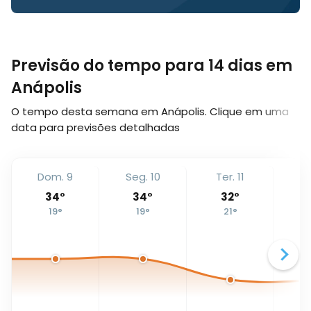
Previsão do tempo para 14 dias em
Anápolis
O tempo desta semana em Anápolis. Clique em uma
data para previsões detalhadas
Dom. 9
Seg. 10
Ter. 11
Qu
34
°
34
°
32
°
19
°
19
°
21
°