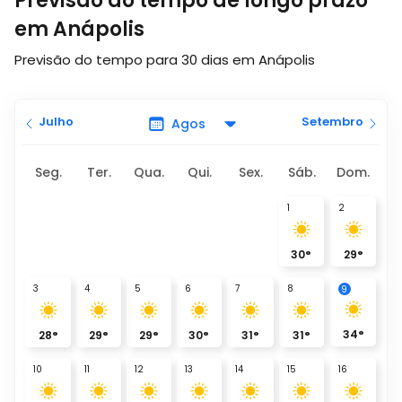
Previsão do tempo de longo prazo
em Anápolis
Previsão do tempo para 30 dias em Anápolis
Julho
Setembro
Seg.
Ter.
Qua.
Qui.
Sex.
Sáb.
Dom.
1
2
30
°
29
°
3
4
5
6
7
8
9
34
°
28
°
29
°
29
°
30
°
31
°
31
°
10
11
12
13
14
15
16