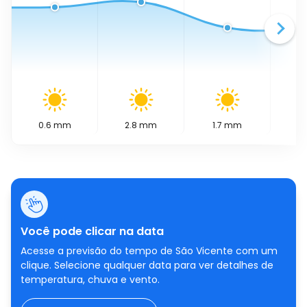
0.6
mm
2.8
mm
1.7
mm
2.
Você pode clicar na data
Acesse a previsão do tempo de São Vicente com um
clique. Selecione qualquer data para ver detalhes de
temperatura, chuva e vento.