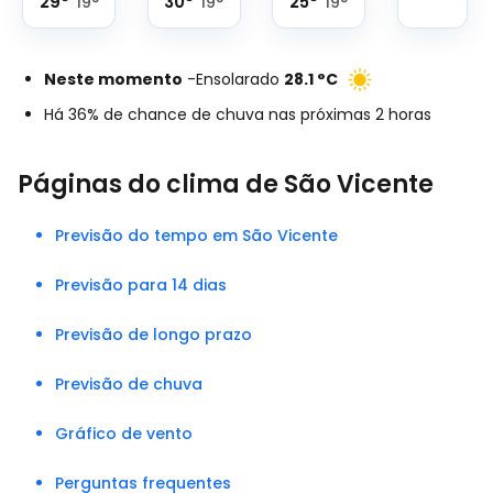
29
°
30
°
25
°
19
°
19
°
19
°
Neste momento
-
Ensolarado
28.1
°
C
Há 36% de chance de chuva nas próximas 2 horas
Páginas do clima de São Vicente
Previsão do tempo em São Vicente
Previsão para 14 dias
Previsão de longo prazo
Previsão de chuva
Gráfico de vento
Perguntas frequentes