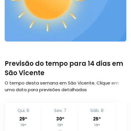
Previsão do tempo para 14 dias em
São Vicente
O tempo desta semana em São Vicente. Clique em
uma data para previsões detalhadas
Qui. 6
Sex. 7
Sáb. 8
D
29
°
30
°
25
°
19
°
19
°
19
°