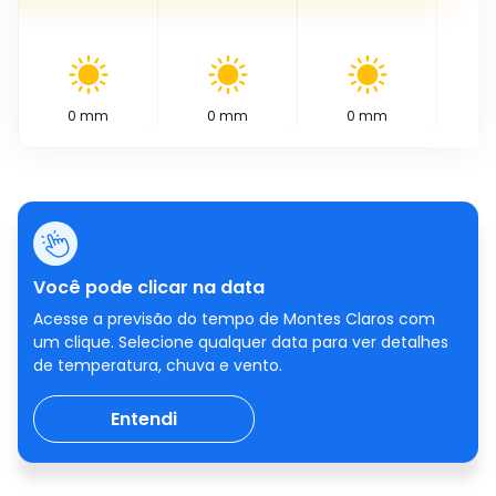
0
mm
0
mm
0
mm
0
Você pode clicar na data
Acesse a previsão do tempo de Montes Claros com
um clique. Selecione qualquer data para ver detalhes
de temperatura, chuva e vento.
Entendi