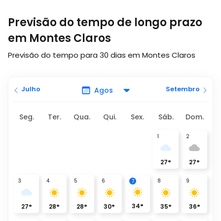
Previsão do tempo de longo prazo
em Montes Claros
Previsão do tempo para 30 dias em Montes Claros
Julho
Setembro
Seg.
Ter.
Qua.
Qui.
Sex.
Sáb.
Dom.
1
2
27
°
27
°
3
4
5
6
8
9
7
34
°
27
°
28
°
28
°
30
°
35
°
36
°