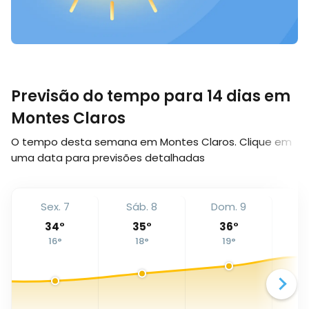
Previsão do tempo para 14 dias em
Montes Claros
O tempo desta semana em Montes Claros. Clique em
uma data para previsões detalhadas
Sex. 7
Sáb. 8
Dom. 9
Se
34
°
35
°
36
°
16
°
18
°
19
°