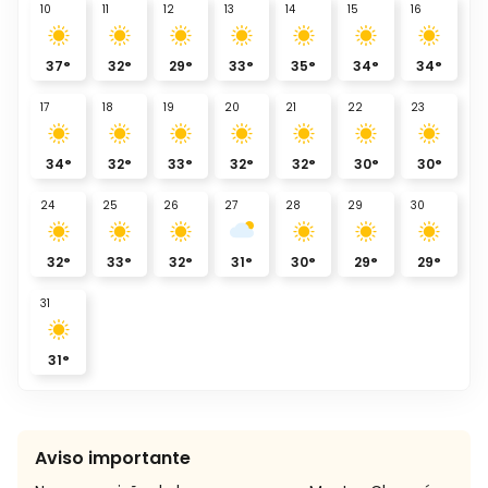
10
11
12
13
14
15
16
37
°
32
°
29
°
33
°
35
°
34
°
34
°
17
18
19
20
21
22
23
34
°
32
°
33
°
32
°
32
°
30
°
30
°
24
25
26
27
28
29
30
32
°
33
°
32
°
31
°
30
°
29
°
29
°
31
31
°
Aviso importante