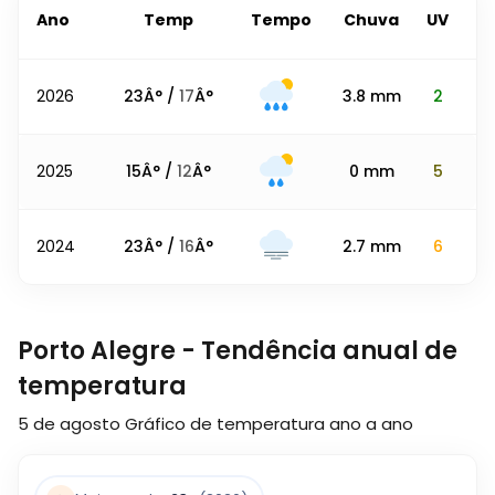
Ano
Temp
Tempo
Chuva
UV
2026
23
Â° /
17
Â°
3.8
mm
2
2025
15
Â° /
12
Â°
0
mm
5
2024
23
Â° /
16
Â°
2.7
mm
6
Porto Alegre - Tendência anual de
temperatura
5 de agosto
Gráfico de temperatura ano a ano