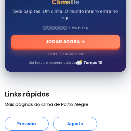
Climatle
Seis palpites. Um clima. O mundo inteiro entra no
jogo.
6 PALPITES
JOGAR AGORA
Grátis · Sem cadastro
Um jogo de meteorologia da
Links rápidos
Mais páginas do clima de Porto Alegre
Previsão
Agosto