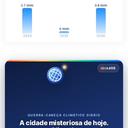
mm
mm
2.7
3.8
mm
0
2024
2025
2026
#80
DIA
QUEBRA-CABEÇA CLIMÁTICO DIÁRIO
A cidade misteriosa de hoje.