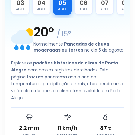
2
03
04
05
06
07
08
O.
AGO.
AGO.
AGO.
AGO.
AGO.
AGO.
20
°
/
15
°
Normalmente
Pancadas de chuva
moderadas ou fortes
no dia 5 de agosto
Explore os
padrões históricos do clima de Porto
Alegre
com nossos registros detalhados. Esta
página traz um panorama ano a ano de
temperaturas, precipitação e mais, oferecendo uma
visão clara de como o clima tem evoluído em Porto
Alegre.
2.2
mm
11
km/h
87
%