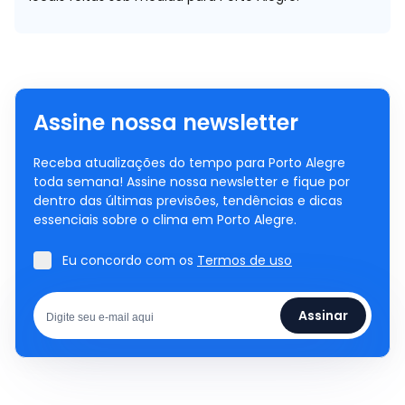
Assine nossa newsletter
Receba atualizações do tempo para Porto Alegre
toda semana! Assine nossa newsletter e fique por
dentro das últimas previsões, tendências e dicas
essenciais sobre o clima em Porto Alegre.
Eu concordo com os
Termos de uso
Assinar