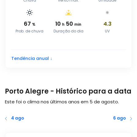
Chuva
Vento máx.
Umidade
67
10
50
4.3
%
h
min
Prob. de chuva
Duração do dia
UV
Tendência anual ↓
Porto Alegre - Histórico para a data
Este foi o clima nos últimos anos em
5 de agosto
.
4 ago
6 ago