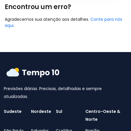
Encontrou um erro?
Agradecemos sua atenção aos detalhes.
Conte para nós
aqui
.
Previsões diárias. Precisas, detalhadas e sempre
atualizadas.
Sudeste
Nordeste
Sul
Centro-Oeste &
Norte
São Paulo
Salvador
Curitiba
Brasília