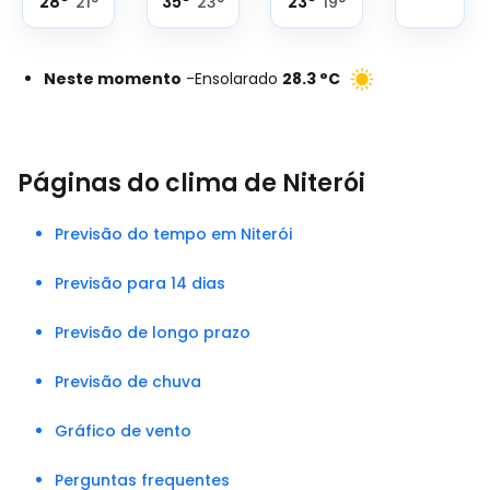
28
°
35
°
23
°
21
°
23
°
19
°
Neste momento
-
Ensolarado
28.3
°
C
Páginas do clima de Niterói
Previsão do tempo em Niterói
Previsão para 14 dias
Previsão de longo prazo
Previsão de chuva
Gráfico de vento
Perguntas frequentes