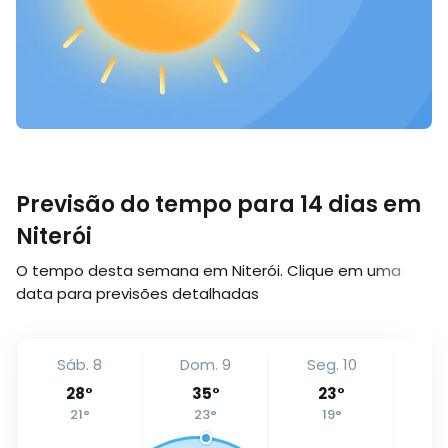
Previsão do tempo para 14 dias em
Niterói
O tempo desta semana em Niterói. Clique em uma
data para previsões detalhadas
Sáb. 8
Dom. 9
Seg. 10
T
28
°
35
°
23
°
21
°
23
°
19
°