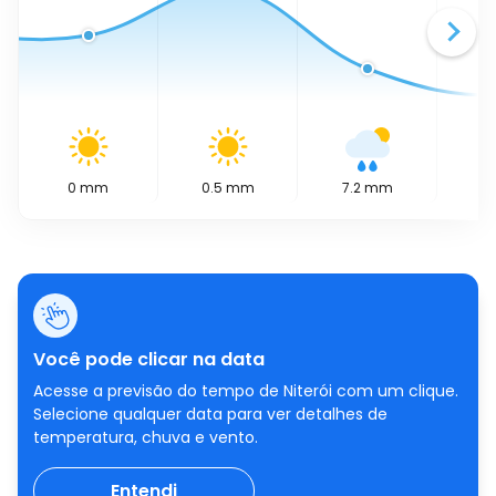
0
mm
0.5
mm
7.2
mm
4.
Você pode clicar na data
Acesse a previsão do tempo de Niterói com um clique.
Selecione qualquer data para ver detalhes de
temperatura, chuva e vento.
Entendi