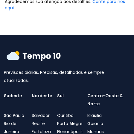
Agradecemos sua atenção aos detalhes.
Conte para nós
aqui
.
Previsões diárias. Precisas, detalhadas e sempre
atualizadas.
Sudeste
Nordeste
Sul
Centro-Oeste &
Norte
São Paulo
Salvador
Curitiba
Brasília
Rio de
Recife
Porto Alegre
Goiânia
Janeiro
Fortaleza
Florianópolis
Manaus