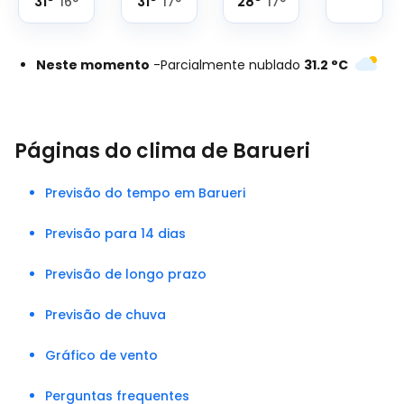
31
°
31
°
28
°
16
°
17
°
17
°
Neste momento
-
Parcialmente nublado
31.2
°
C
Páginas do clima de Barueri
Previsão do tempo em Barueri
Previsão para 14 dias
Previsão de longo prazo
Previsão de chuva
Gráfico de vento
Perguntas frequentes