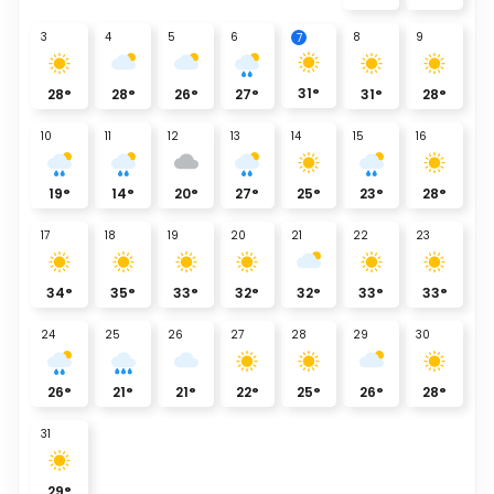
3
4
5
6
8
9
7
31
°
28
°
28
°
26
°
27
°
31
°
28
°
10
11
12
13
14
15
16
19
°
14
°
20
°
27
°
25
°
23
°
28
°
17
18
19
20
21
22
23
34
°
35
°
33
°
32
°
32
°
33
°
33
°
24
25
26
27
28
29
30
26
°
21
°
21
°
22
°
25
°
26
°
28
°
31
29
°