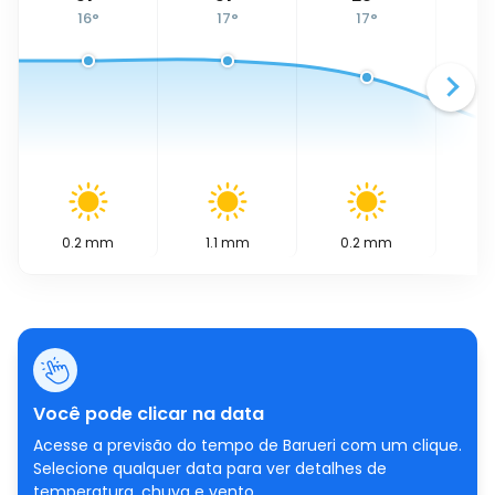
16
°
17
°
17
°
0.2
mm
1.1
mm
0.2
mm
0.
Você pode clicar na data
Acesse a previsão do tempo de Barueri com um clique.
Selecione qualquer data para ver detalhes de
temperatura, chuva e vento.