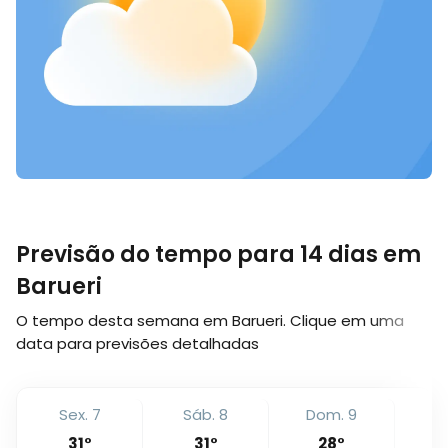
Previsão do tempo para 14 dias em
Barueri
O tempo desta semana em Barueri. Clique em uma
data para previsões detalhadas
Sex. 7
Sáb. 8
Dom. 9
Se
31
°
31
°
28
°