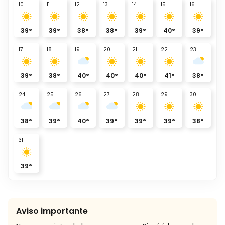
10
11
12
13
14
15
16
39
°
39
°
38
°
38
°
39
°
40
°
39
°
17
18
19
20
21
22
23
39
°
38
°
40
°
40
°
40
°
41
°
38
°
24
25
26
27
28
29
30
38
°
39
°
40
°
39
°
39
°
39
°
38
°
31
39
°
Aviso importante