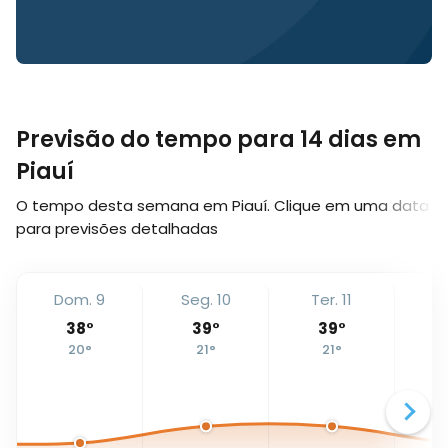
Previsão do tempo para 14 dias em
Piauí
O tempo desta semana em Piauí. Clique em uma data
para previsões detalhadas
Dom. 9
Seg. 10
Ter. 11
Qu
38
°
39
°
39
°
20
°
21
°
21
°