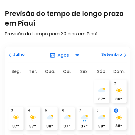
Previsão do tempo de longo prazo
em Piauí
Previsão do tempo para 30 dias em Piauí
Julho
Setembro
Seg.
Ter.
Qua.
Qui.
Sex.
Sáb.
Dom.
1
2
37
°
36
°
3
4
5
6
7
8
9
38
°
37
°
37
°
38
°
37
°
37
°
38
°