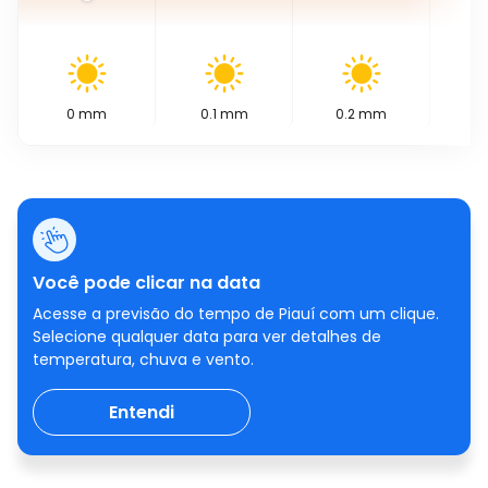
0
mm
0.1
mm
0.2
mm
0
Você pode clicar na data
Acesse a previsão do tempo de Piauí com um clique.
Selecione qualquer data para ver detalhes de
temperatura, chuva e vento.
Entendi