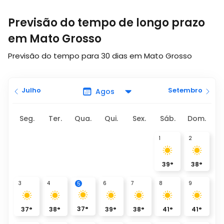
Previsão do tempo de longo prazo
em Mato Grosso
Previsão do tempo para 30 dias em Mato Grosso
Julho
Setembro
Seg.
Ter.
Qua.
Qui.
Sex.
Sáb.
Dom.
1
2
39
°
38
°
3
4
6
7
8
9
5
37
°
37
°
38
°
39
°
38
°
41
°
41
°