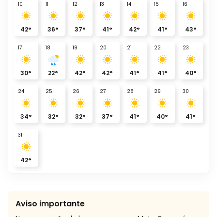
10
11
12
13
14
15
16
42
°
36
°
37
°
41
°
42
°
41
°
43
°
17
18
19
20
21
22
23
30
°
22
°
42
°
42
°
41
°
41
°
40
°
24
25
26
27
28
29
30
34
°
32
°
32
°
37
°
41
°
40
°
41
°
31
42
°
Aviso importante