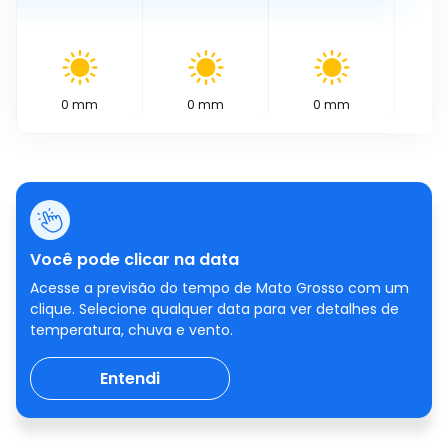
0
mm
0
mm
0
mm
0
Você pode clicar na data
Acesse a previsão do tempo de Mato Grosso com um
clique. Selecione qualquer data para ver detalhes de
temperatura, chuva e vento.
Entendi