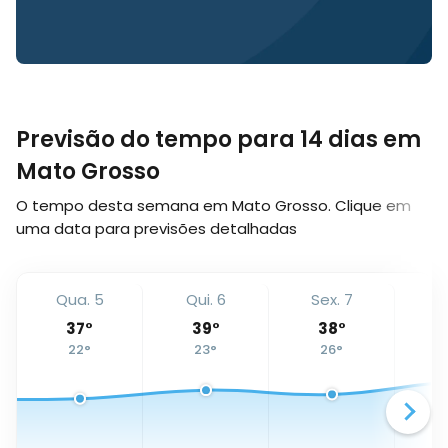
Previsão do tempo para 14 dias em
Mato Grosso
O tempo desta semana em Mato Grosso. Clique em
uma data para previsões detalhadas
Qua. 5
Qui. 6
Sex. 7
S
37
°
39
°
38
°
22
°
23
°
26
°