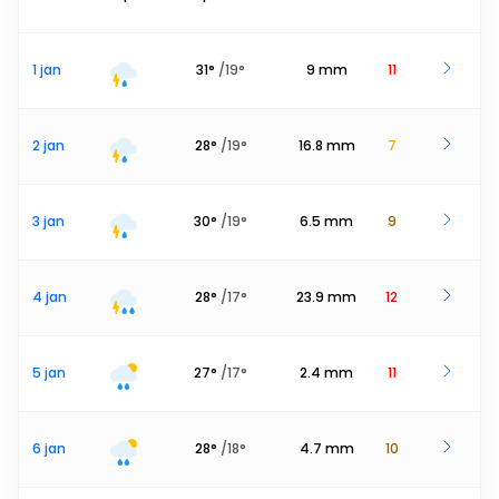
1 jan
31
°
/
19
°
9
mm
11
2 jan
28
°
/
19
°
16.8
mm
7
3 jan
30
°
/
19
°
6.5
mm
9
4 jan
28
°
/
17
°
23.9
mm
12
5 jan
27
°
/
17
°
2.4
mm
11
6 jan
28
°
/
18
°
4.7
mm
10