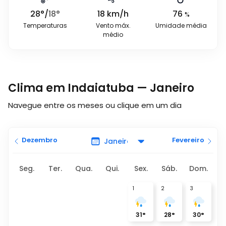
28
°
/
18
°
18
km/h
76
%
Temperaturas
Vento máx.
Umidade média
médio
Clima em Indaiatuba — Janeiro
Navegue entre os meses ou clique em um dia
Dezembro
Fevereiro
Seg.
Ter.
Qua.
Qui.
Sex.
Sáb.
Dom.
1
2
3
31
°
28
°
30
°