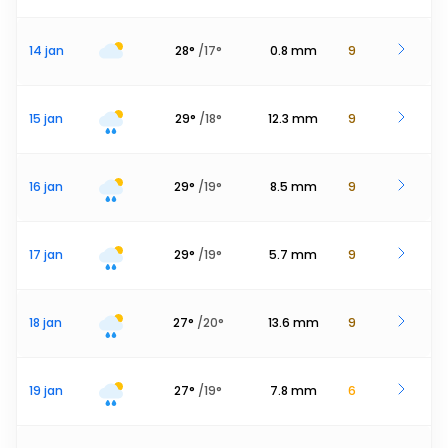
14 jan
28
°
/
17
°
0.8
mm
9
15 jan
29
°
/
18
°
12.3
mm
9
16 jan
29
°
/
19
°
8.5
mm
9
17 jan
29
°
/
19
°
5.7
mm
9
18 jan
27
°
/
20
°
13.6
mm
9
19 jan
27
°
/
19
°
7.8
mm
6