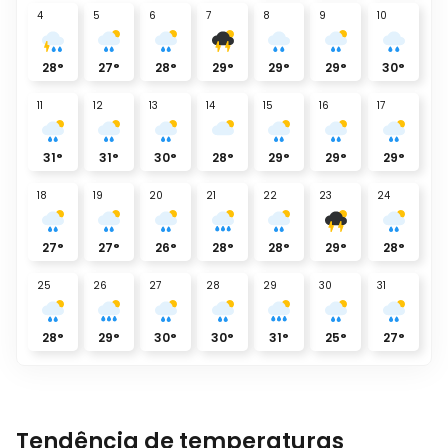
4
5
6
7
8
9
10
28
°
27
°
28
°
29
°
29
°
29
°
30
°
11
12
13
14
15
16
17
31
°
31
°
30
°
28
°
29
°
29
°
29
°
18
19
20
21
22
23
24
27
°
27
°
26
°
28
°
28
°
29
°
28
°
25
26
27
28
29
30
31
28
°
29
°
30
°
30
°
31
°
25
°
27
°
Tendência de temperaturas