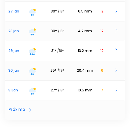
27 jan
30
°
/
18
°
6.5
mm
12
28 jan
30
°
/
18
°
4.2
mm
12
29 jan
31
°
/
18
°
13.2
mm
12
30 jan
25
°
/
19
°
20.4
mm
6
31 jan
27
°
/
18
°
10.5
mm
7
Próximo