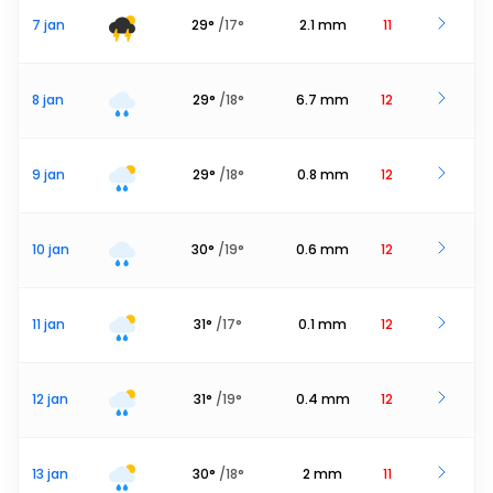
7 jan
29
°
/
17
°
2.1
mm
11
8 jan
29
°
/
18
°
6.7
mm
12
9 jan
29
°
/
18
°
0.8
mm
12
10 jan
30
°
/
19
°
0.6
mm
12
11 jan
31
°
/
17
°
0.1
mm
12
12 jan
31
°
/
19
°
0.4
mm
12
13 jan
30
°
/
18
°
2
mm
11