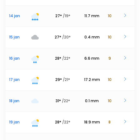
14 jan
27
°
/
19
°
11.7
mm
10
15 jan
27
°
/
20
°
0.4
mm
10
16 jan
28
°
/
22
°
6.6
mm
9
17 jan
29
°
/
21
°
17.2
mm
10
18 jan
31
°
/
22
°
0.1
mm
10
19 jan
28
°
/
22
°
18.9
mm
8