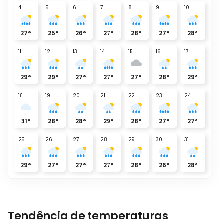
4
5
6
7
8
9
10
27
°
25
°
26
°
27
°
28
°
27
°
28
°
11
12
13
14
15
16
17
29
°
29
°
27
°
27
°
27
°
28
°
29
°
18
19
20
21
22
23
24
31
°
28
°
28
°
29
°
28
°
27
°
27
°
25
26
27
28
29
30
31
29
°
27
°
27
°
27
°
28
°
26
°
28
°
Tendência de temperaturas