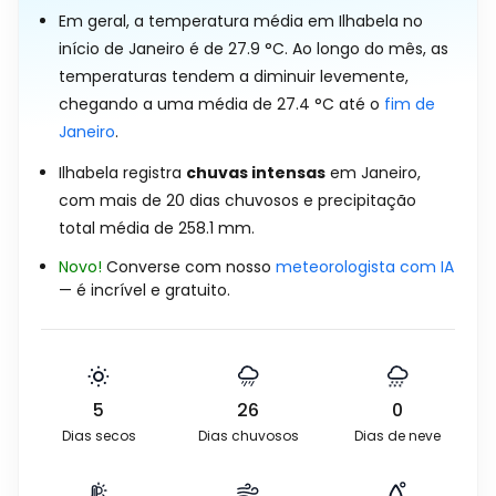
Em geral, a temperatura média em Ilhabela no
início de Janeiro é de
27.9
°
C
. Ao longo do mês, as
temperaturas tendem a diminuir levemente,
chegando a uma média de
27.4
°
C
até o
fim de
Janeiro
.
Ilhabela registra
chuvas intensas
em Janeiro,
com mais de 20 dias chuvosos e precipitação
total média de
258.1
mm
.
Novo!
Converse com nosso
meteorologista com IA
— é incrível e gratuito.
5
26
0
Dias secos
Dias chuvosos
Dias de neve