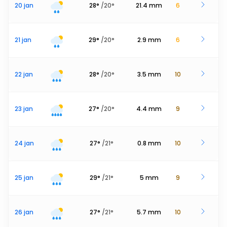
20 jan
28
°
/
20
°
21.4
mm
6
21 jan
29
°
/
20
°
2.9
mm
6
22 jan
28
°
/
20
°
3.5
mm
10
23 jan
27
°
/
20
°
4.4
mm
9
24 jan
27
°
/
21
°
0.8
mm
10
25 jan
29
°
/
21
°
5
mm
9
26 jan
27
°
/
21
°
5.7
mm
10