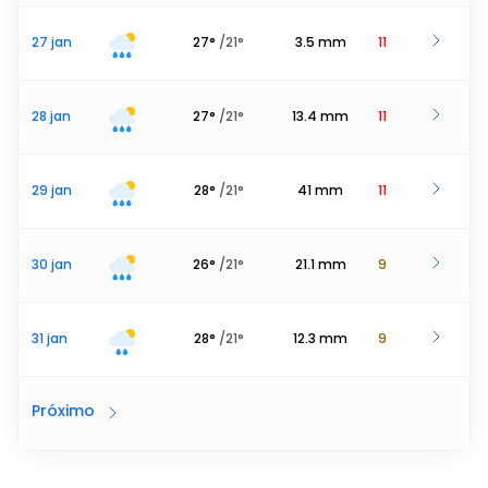
27 jan
27
°
/
21
°
3.5
mm
11
28 jan
27
°
/
21
°
13.4
mm
11
29 jan
28
°
/
21
°
41
mm
11
30 jan
26
°
/
21
°
21.1
mm
9
31 jan
28
°
/
21
°
12.3
mm
9
Próximo