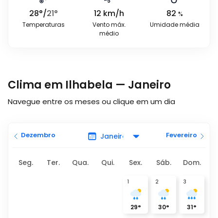
28
°
/
21
°
12
km/h
82
%
Temperaturas
Vento máx.
Umidade média
médio
Clima em Ilhabela — Janeiro
Navegue entre os meses ou clique em um dia
Dezembro
Fevereiro
Seg.
Ter.
Qua.
Qui.
Sex.
Sáb.
Dom.
1
2
3
29
°
30
°
31
°