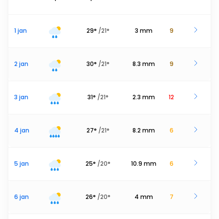
1 jan
29
°
/
21
°
3
mm
9
2 jan
30
°
/
21
°
8.3
mm
9
3 jan
31
°
/
21
°
2.3
mm
12
4 jan
27
°
/
21
°
8.2
mm
6
5 jan
25
°
/
20
°
10.9
mm
6
6 jan
26
°
/
20
°
4
mm
7