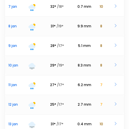
7 jan
32
°
/
18
°
0.7
mm
10
8 jan
31
°
/
19
°
9.9
mm
8
9 jan
28
°
/
17
°
5.1
mm
8
10 jan
29
°
/
19
°
8.3
mm
8
11 jan
27
°
/
17
°
6.2
mm
7
12 jan
25
°
/
17
°
2.7
mm
7
13 jan
31
°
/
17
°
0.4
mm
10