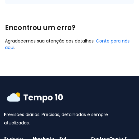
Encontrou um erro?
Agradecemos sua atenção aos detalhes.
Conte para nós
aqui
.
Previsões diárias. Precisas, detalhadas e sempre
atualizadas.
Sudeste
Nordeste
Sul
Centro-Oeste &