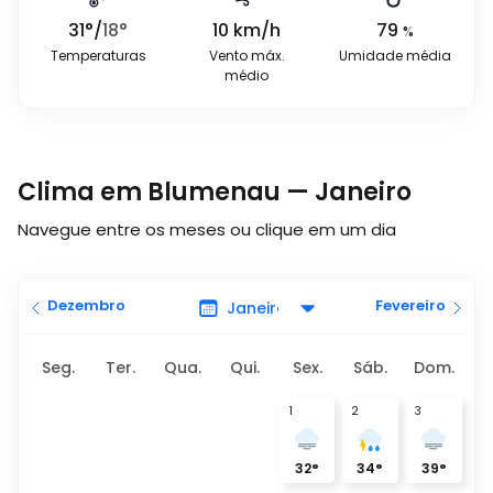
31
°
/
18
°
10
km/h
79
%
Temperaturas
Vento máx.
Umidade média
médio
Clima em Blumenau — Janeiro
Navegue entre os meses ou clique em um dia
Dezembro
Fevereiro
Seg.
Ter.
Qua.
Qui.
Sex.
Sáb.
Dom.
1
2
3
32
°
34
°
39
°