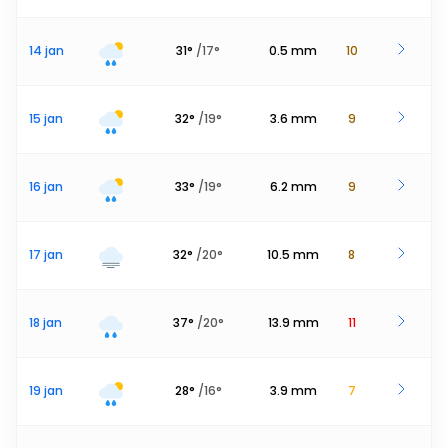
14 jan
31
°
/
17
°
0.5
mm
10
15 jan
32
°
/
19
°
3.6
mm
9
16 jan
33
°
/
19
°
6.2
mm
9
17 jan
32
°
/
20
°
10.5
mm
8
18 jan
37
°
/
20
°
13.9
mm
11
19 jan
28
°
/
16
°
3.9
mm
7