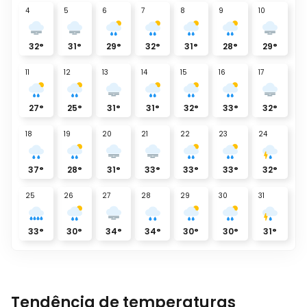
4
5
6
7
8
9
10
32
°
31
°
29
°
32
°
31
°
28
°
29
°
11
12
13
14
15
16
17
27
°
25
°
31
°
31
°
32
°
33
°
32
°
18
19
20
21
22
23
24
37
°
28
°
31
°
33
°
33
°
33
°
32
°
25
26
27
28
29
30
31
33
°
30
°
34
°
34
°
30
°
30
°
31
°
Tendência de temperaturas