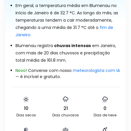
Em geral, a temperatura média em Blumenau no
início de Janeiro é de
32.7
°
C
. Ao longo do mês, as
temperaturas tendem a cair moderadamente,
chegando a uma média de
31.7
°
C
até o
fim de
Janeiro
.
Blumenau registra
chuvas intensas
em Janeiro,
com mais de 20 dias chuvosos e precipitação
total média de
161.8
mm
.
Novo!
Converse com nosso
meteorologista com IA
— é incrível e gratuito.
10
21
0
Dias secos
Dias chuvosos
Dias de neve