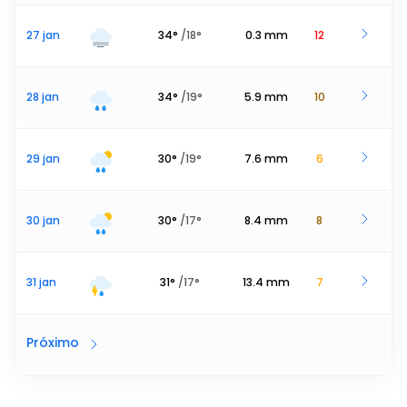
27 jan
34
°
/
18
°
0.3
mm
12
28 jan
34
°
/
19
°
5.9
mm
10
29 jan
30
°
/
19
°
7.6
mm
6
30 jan
30
°
/
17
°
8.4
mm
8
31 jan
31
°
/
17
°
13.4
mm
7
Próximo