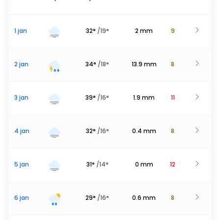
1 jan
32
°
/
19
°
2
mm
9
2 jan
34
°
/
18
°
13.9
mm
8
3 jan
39
°
/
16
°
1.9
mm
11
4 jan
32
°
/
16
°
0.4
mm
8
5 jan
31
°
/
14
°
0
mm
12
6 jan
29
°
/
16
°
0.6
mm
8