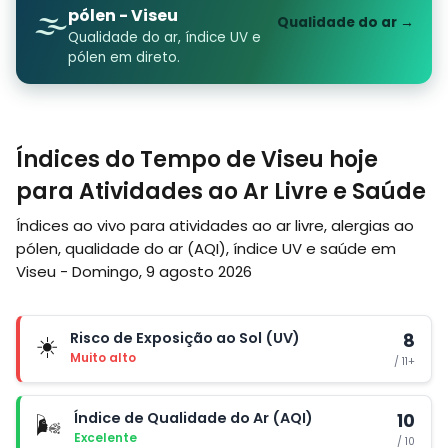
🌫️
pólen - Viseu
Qualidade do ar →
Qualidade do ar, índice UV e
pólen em direto.
Índices do Tempo de Viseu hoje
para Atividades ao Ar Livre e Saúde
Índices ao vivo para atividades ao ar livre, alergias ao
pólen, qualidade do ar (AQI), índice UV e saúde em
Viseu - Domingo, 9 agosto 2026
Risco de Exposição ao Sol (UV)
8
☀️
Muito alto
/ 11+
Índice de Qualidade do Ar (AQI)
10
🌬️
Excelente
/ 10