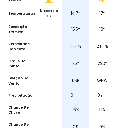
Nascer do
°
14.7
°
14.7
°
17
°
19
Temperaturas
sol
Sensação
15.2
°
15.5
°
18
°
20
Térmica
Velocidade
3
1
2
4
h
km/h
km/h
km/h
Do Vento
Graus Do
25°
25°
290°
2
Vento
Direção Do
NNE
NNE
WNW
Vento
0
0
0
0
Precipitação
m
mm
mm
mm
Chance De
17%
16%
12%
Chuva
Chance De
0%
0%
0%