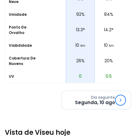
Neve
%
92%
92%
84%
7
Umidade
Ponto De
°
13.4
°
13.3
°
14.2
°
14
Orvalho
10
10
10
10
Visibilidade
m
km
km
km
Cobertura De
%
28%
26%
20%
1
Nuvens
0
0
0.5
1
UV
Dia seguinte
Segunda, 10 ago
Vista de Viseu hoje