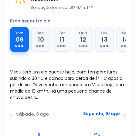
Sensação térmica
28
°
· Mín.
14
°
Escolher outro dia
Dom.
Seg.
Ter.
Qua.
Qui.
Sex.
09
10
11
12
13
14
AGO.
AGO.
AGO.
AGO.
AGO.
AGO.
Viseu terá um dia quente hoje, com temperaturas
subindo a
30
°
C
e caindo para cerca de
14
°
C
após o
pôr do sol. Deve ventar um pouco em Viseu hoje, com
média de
19
km/h
. Há uma pequena chance de
chuva de 5%.
Segunda, 10 ago
Sábado, 8 ago