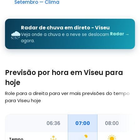
Setembro — Clima
Radar de chuva em direto - Viseu
🌧️
Radar →
Veja onde a chuva e a neve se deslocam
agora.
Previsão por hora em Viseu para
hoje
Role para a direita para ver mais previsões do tempo
para Viseu hoje
00
06:00
06:36
07:00
08:00
09
Tempo