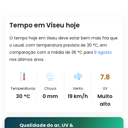
Tempo em Viseu hoje
O tempo hoje em Viseu deve estar bem mais fria que
o usual, com temperatura prevista de
30
°
C
, em
comparação com a média de
36
°
C
para
9 agosto
nos últimos anos.
7.8
Temperaturas
Chuva
Vento
UV
30
°
C
0
mm
19
km/h
Muito
alto
Qualidade do ar, UV &