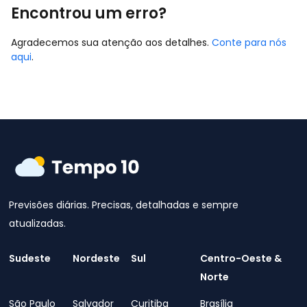
Encontrou um erro?
Agradecemos sua atenção aos detalhes.
Conte para nós
aqui
.
Previsões diárias. Precisas, detalhadas e sempre
atualizadas.
Sudeste
Nordeste
Sul
Centro-Oeste &
Norte
São Paulo
Salvador
Curitiba
Brasília