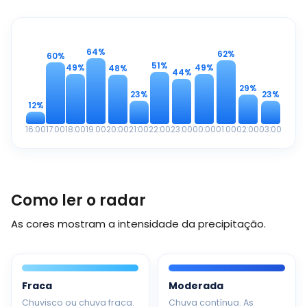
64%
62%
60%
51%
49%
49%
48%
44%
29%
23%
23%
12%
16:00
17:00
18:00
19:00
20:00
21:00
22:00
23:00
00:00
01:00
02:00
03:00
Como ler o radar
As cores mostram a intensidade da precipitação.
Fraca
Moderada
Chuvisco ou chuva fraca.
Chuva contínua. As