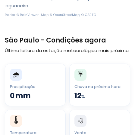
aguaceiro.
Radar ©
RainViewer
· Map ©
OpenStreetMap
, ©
CARTO
São Paulo - Condições agora
Última leitura da estação meteorológica mais próxima.
🌧️
☔
Precipitação
Chuva na próxima hora
0
mm
12
%
🌡️
💨
Temperatura
Vento