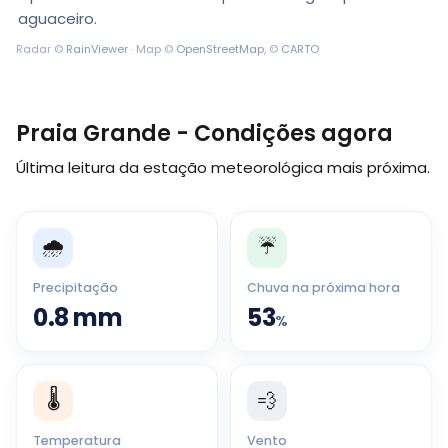
aguaceiro.
Radar ©
RainViewer
· Map ©
OpenStreetMap
, ©
CARTO
Praia Grande - Condições agora
Última leitura da estação meteorológica mais próxima.
🌧️
☔
Precipitação
Chuva na próxima hora
0.8
mm
53
%
🌡️
💨
Temperatura
Vento