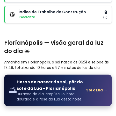
Índice de Trabalho de Construção
8
👷
Excelente
/ 10
Florianópolis — visão geral da luz
do dia ☀️
Amanhã em Florianópolis, o sol nasce às 06:51 e se põe às
17:48, totalizando 10 horas e 57 minutos de luz do dia.
Horas do nascer do sol, pôr do
🌅
sol e da Lua - Florianópolis
Sol e Lua →
Duração do dia, crepúsculo, hora
dourada e a fase da Lua desta noite.