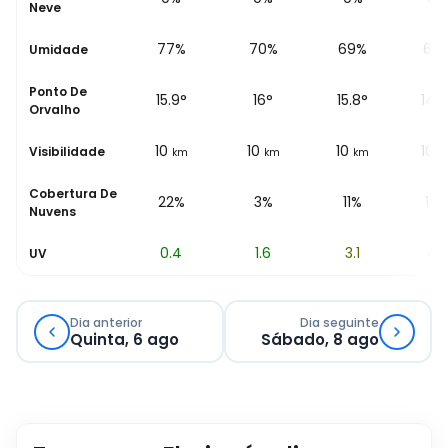
Neve
77%
77%
70%
69%
69
Umidade
Ponto De
15.5
°
15.9
°
16
°
15.8
°
14.9
Orvalho
10
10
10
10
10
Visibilidade
km
km
km
km
k
Cobertura De
12%
22%
3%
11%
14
Nuvens
0
0.4
1.6
3.1
4.3
UV
Dia anterior
Dia seguinte
Quinta, 6 ago
Sábado, 8 ago