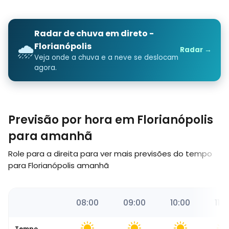
Radar de chuva em direto -
🌧️
Florianópolis
Radar →
Veja onde a chuva e a neve se deslocam
agora.
Previsão por hora em Florianópolis
para amanhã
Role para a direita para ver mais previsões do tempo
para Florianópolis amanhã
51
07:00
08:00
09:00
10:00
11:0
Tempo