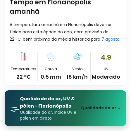
Tempo em Florianópolis
amanhã
A temperatura amanhã em Florianópolis deve ser
típica para esta época do ano, com previsão de
22
°
C
, bem próxima da média histórica para
7 agosto
.
4.9
Temperaturas
Chuva
Vento
UV
22
°
C
0.5
mm
16
km/h
Moderado
Qualidade do ar, UV &
🌫️
pólen - Florianópolis
Qualidade do ar →
Qualidade do ar, índice UV e
pólen em direto.