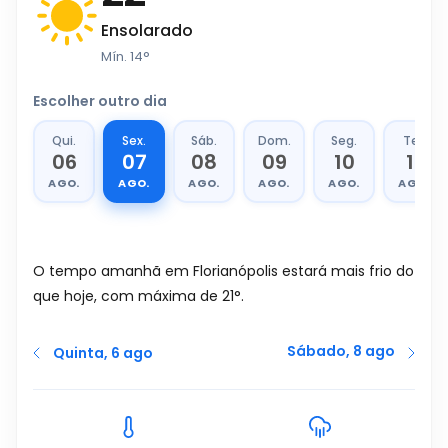
Ensolarado
Mín.
14
°
Escolher outro dia
Qui.
Sex.
Sáb.
Dom.
Seg.
Ter.
06
07
08
09
10
11
AGO.
AGO.
AGO.
AGO.
AGO.
AGO.
O tempo amanhã em Florianópolis estará mais frio do
que hoje, com máxima de 21°.
Sábado, 8 ago
Quinta, 6 ago