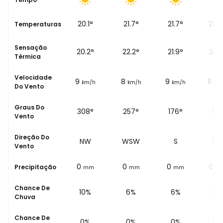
 do
19.6
°
20.1
°
21.7
°
21.7
°
20.8
Temperaturas
Sensação
19.5
°
20.2
°
22.2
°
21.9
°
20.3
Térmica
Velocidade
10
9
8
9
11
km/h
km/h
km/h
km/h
km
Do Vento
Graus Do
301°
308°
257°
176°
151
Vento
Direção Do
WNW
NW
WSW
S
SS
Vento
0
0
0
0
0
Precipitação
mm
mm
mm
mm
m
Chance De
9%
10%
6%
6%
6%
Chuva
Chance De
0%
0%
0%
0%
0%