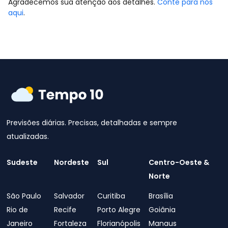
Agradecemos sua atenção aos detalhes.
Conte para nós
aqui
.
Previsões diárias. Precisas, detalhadas e sempre
atualizadas.
Sudeste
Nordeste
Sul
Centro-Oeste &
Norte
São Paulo
Salvador
Curitiba
Brasília
Rio de
Recife
Porto Alegre
Goiânia
Janeiro
Fortaleza
Florianópolis
Manaus