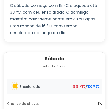
O sábado começa com
18
°
C
e aquece até
33
°
C
, com céu ensolarado. O domingo
mantém calor semelhante em
33
°
C
após
uma manhã de
16
°
C
, com tempo
ensolarado ao longo do dia.
Sábado
sábado, 15 ago
33
°
C
18
°
C
Ensolarado
/
Chance de chuva:
1%