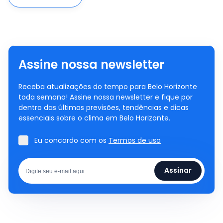
Assine nossa newsletter
Receba atualizações do tempo para Belo Horizonte
toda semana! Assine nossa newsletter e fique por
dentro das últimas previsões, tendências e dicas
essenciais sobre o clima em Belo Horizonte.
Eu concordo com os
Termos de uso
Assinar