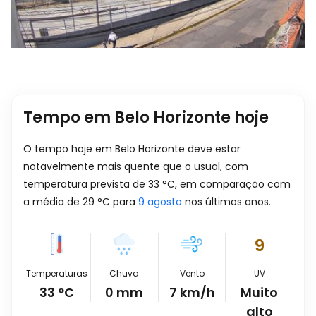
Tempo em Belo Horizonte hoje
O tempo hoje em Belo Horizonte deve estar
notavelmente mais quente que o usual, com
temperatura prevista de
33
°
C
, em comparação com
a média de
29
°
C
para
9 agosto
nos últimos anos.
9
Temperaturas
Chuva
Vento
UV
33
°
C
0
mm
7
km/h
Muito
alto