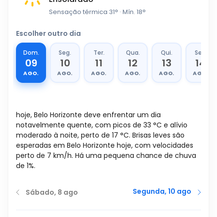
Sensação térmica
31
°
· Mín.
18
°
Escolher outro dia
Dom.
Seg.
Ter.
Qua.
Qui.
Sex.
09
10
11
12
13
14
AGO.
AGO.
AGO.
AGO.
AGO.
AGO.
hoje, Belo Horizonte deve enfrentar um dia
notavelmente quente, com picos de
33
°
C
e alívio
moderado à noite, perto de
17
°
C
. Brisas leves são
esperadas em Belo Horizonte hoje, com velocidades
perto de
7
km/h
. Há uma pequena chance de chuva
de 1%.
Segunda, 10 ago
Sábado, 8 ago