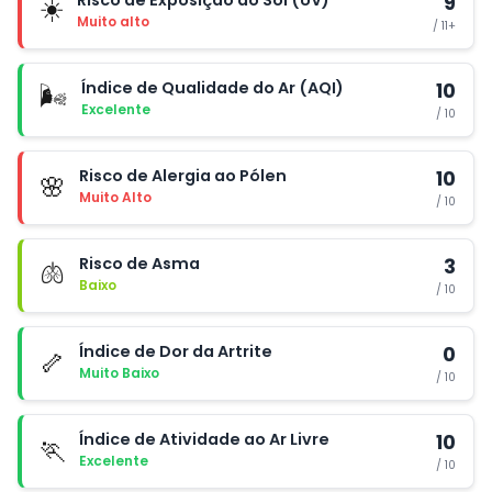
Risco de Exposição ao Sol (UV)
9
☀️
Muito alto
/ 11+
Índice de Qualidade do Ar (AQI)
10
🌬️
Excelente
/ 10
Risco de Alergia ao Pólen
10
🌸
Muito Alto
/ 10
Risco de Asma
3
🫁
Baixo
/ 10
Índice de Dor da Artrite
0
🦴
Muito Baixo
/ 10
Índice de Atividade ao Ar Livre
10
🏃
Excelente
/ 10