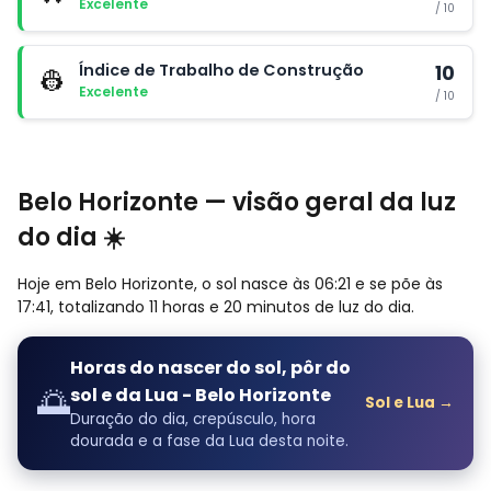
Excelente
/ 10
Índice de Trabalho de Construção
10
👷
Excelente
/ 10
Belo Horizonte — visão geral da luz
do dia ☀️
Hoje em Belo Horizonte, o sol nasce às 06:21 e se põe às
17:41, totalizando 11 horas e 20 minutos de luz do dia.
Horas do nascer do sol, pôr do
🌅
sol e da Lua - Belo Horizonte
Sol e Lua →
Duração do dia, crepúsculo, hora
dourada e a fase da Lua desta noite.