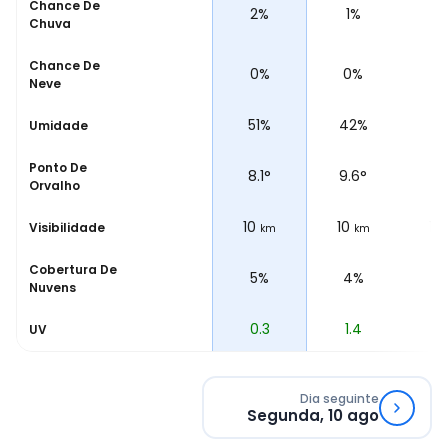
Chance De
2%
2%
1%
1
Chuva
Chance De
0%
0%
0%
0
Neve
%
51%
51%
42%
3
Umidade
Ponto De
°
7.5
°
8.1
°
9.6
°
10
Orvalho
10
10
10
10
Visibilidade
m
km
km
km
Cobertura De
6%
5%
4%
4
Nuvens
0
0.3
1.4
3
UV
Dia seguinte
Segunda, 10 ago