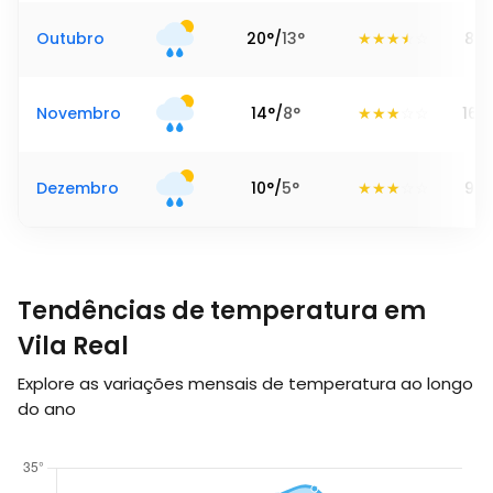
Outubro
20
°
/
13
°
87
Novembro
14
°
/
8
°
165
Dezembro
10
°
/
5
°
92
Tendências de temperatura em
Vila Real
Explore as variações mensais de temperatura ao longo
do ano