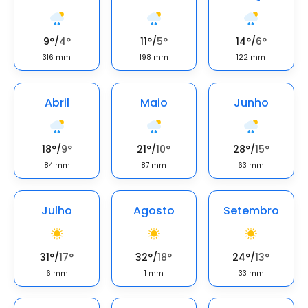
9
°
/
4
°
11
°
/
5
°
14
°
/
6
°
316
mm
198
mm
122
mm
Abril
Maio
Junho
18
°
/
9
°
21
°
/
10
°
28
°
/
15
°
84
mm
87
mm
63
mm
Julho
Agosto
Setembro
31
°
/
17
°
32
°
/
18
°
24
°
/
13
°
6
mm
1
mm
33
mm