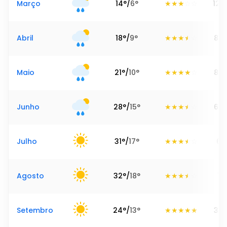
Março
14
°
/
6
°
122
Abril
18
°
/
9
°
84
Maio
21
°
/
10
°
87
Junho
28
°
/
15
°
63
Julho
31
°
/
17
°
6
Agosto
32
°
/
18
°
1
Setembro
24
°
/
13
°
33