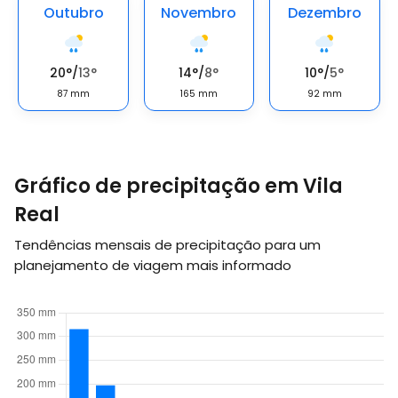
Outubro
Novembro
Dezembro
20
°
/
13
°
14
°
/
8
°
10
°
/
5
°
87
mm
165
mm
92
mm
Gráfico de precipitação em Vila
Real
Tendências mensais de precipitação para um
planejamento de viagem mais informado