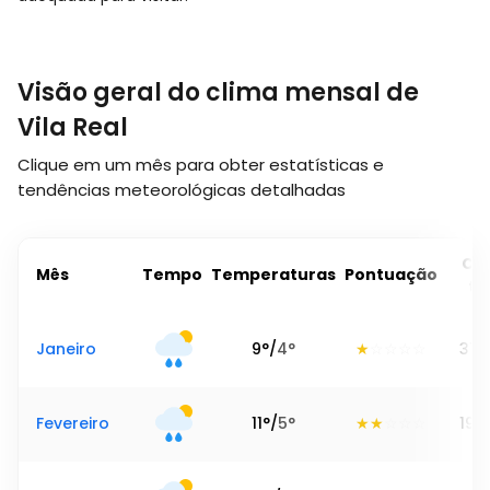
Visão geral do clima mensal de
Vila Real
Clique em um mês para obter estatísticas e
tendências meteorológicas detalhadas
Ch
Mês
Tempo
Temperaturas
Pontuação
to
Janeiro
9
°
/
4
°
316
Fevereiro
11
°
/
5
°
198