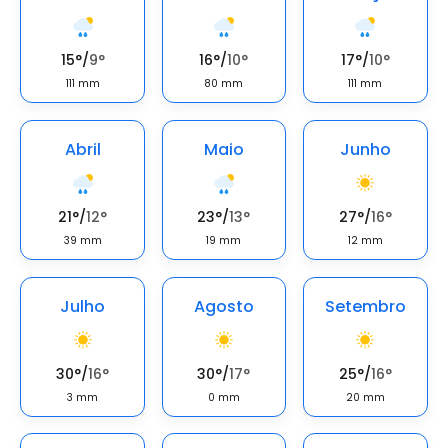
15
°
/
9
°
16
°
/
10
°
17
°
/
10
°
111
mm
80
mm
111
mm
Abril
Maio
Junho
21
°
/
12
°
23
°
/
13
°
27
°
/
16
°
39
mm
19
mm
12
mm
Julho
Agosto
Setembro
30
°
/
16
°
30
°
/
17
°
25
°
/
16
°
3
mm
0
mm
20
mm