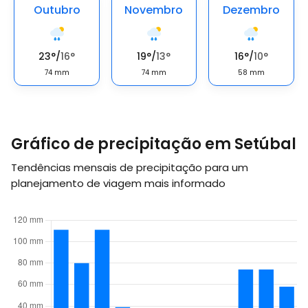
Outubro
Novembro
Dezembro
23
°
/
16
°
19
°
/
13
°
16
°
/
10
°
74
mm
74
mm
58
mm
Gráfico de precipitação em Setúbal
Tendências mensais de precipitação para um
planejamento de viagem mais informado