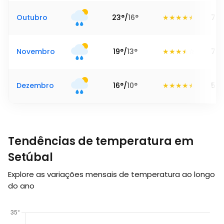
Outubro
23
°
/
16
°
74
Novembro
19
°
/
13
°
74
Dezembro
16
°
/
10
°
58
Tendências de temperatura em
Setúbal
Explore as variações mensais de temperatura ao longo
do ano