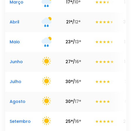
Março
17
°
/
10
°
111
Abril
21
°
/
12
°
39
Maio
23
°
/
13
°
19
Junho
27
°
/
16
°
12
Julho
30
°
/
16
°
3
Agosto
30
°
/
17
°
0
Setembro
25
°
/
16
°
20