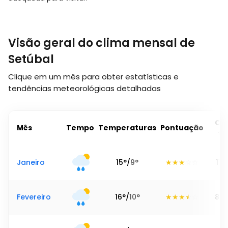
Visão geral do clima mensal de
Setúbal
Clique em um mês para obter estatísticas e
tendências meteorológicas detalhadas
Ch
Mês
Tempo
Temperaturas
Pontuação
to
Janeiro
15
°
/
9
°
111
Fevereiro
16
°
/
10
°
80