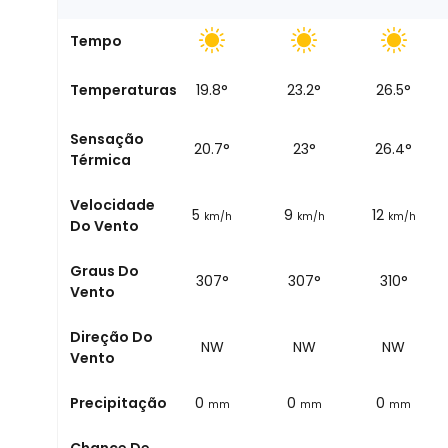
Tempo
Nascer do
Temperaturas
18
°
19.8
°
23.2
°
26.5
°
sol
Sensação
19
°
20.7
°
23
°
26.4
°
Térmica
Velocidade
6
5
9
12
km/h
km/h
km/h
km/h
Do Vento
Graus Do
309°
307°
307°
310°
Vento
Direção Do
NW
NW
NW
NW
Vento
Precipitação
0
0
0
0
mm
mm
mm
mm