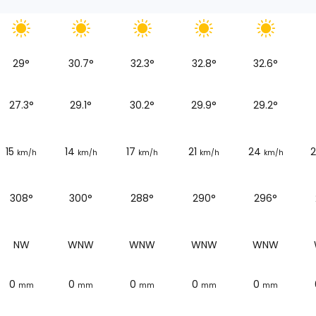
29
°
30.7
°
32.3
°
32.8
°
32.6
°
27.3
°
29.1
°
30.2
°
29.9
°
29.2
°
15
14
17
21
24
2
km/h
km/h
km/h
km/h
km/h
308°
300°
288°
290°
296°
NW
WNW
WNW
WNW
WNW
0
0
0
0
0
mm
mm
mm
mm
mm