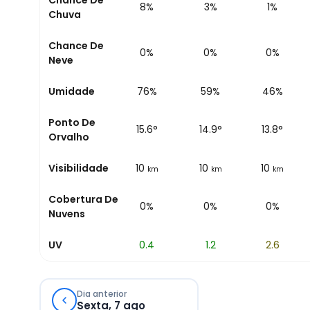
Chance De
13%
8%
3%
1%
Chuva
Chance De
0%
0%
0%
0%
Neve
Umidade
90%
76%
59%
46%
Ponto De
16.4
°
15.6
°
14.9
°
13.8
°
Orvalho
Visibilidade
10
10
10
10
km
km
km
km
Cobertura De
0%
0%
0%
0%
Nuvens
UV
0
0.4
1.2
2.6
Dia anterior
Sexta, 7 ago