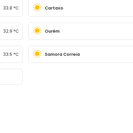
33.8
°
C
Cartaxo
32.9
°
C
Ourém
33.5
°
C
Samora Correia
m