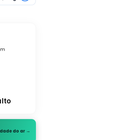
 em
alto
idade do ar →