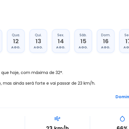
Qua.
Qui.
Sex.
Sáb.
Dom.
Se
12
13
14
15
16
1
AGO.
AGO.
AGO.
AGO.
AGO.
AG
 que hoje, com máxima de 32°.
 mas ainda será forte e vai passar de 23
km/h
.
Domin
23
km/h
66%