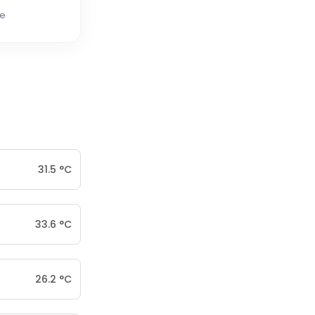
e
31.5
°
C
33.6
°
C
26.2
°
C