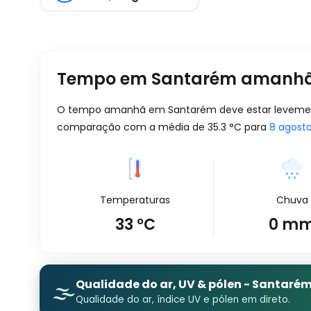
Tempo em Santarém amanh
O tempo amanhã em Santarém deve estar levemente
comparação com a média de
35.3
°
C
para
8 agost
Temperaturas
Chuva
33
°
C
0
m
Qualidade do ar, UV & pólen - Santaré
🌫️
Qualidade do ar, índice UV e pólen em direto.