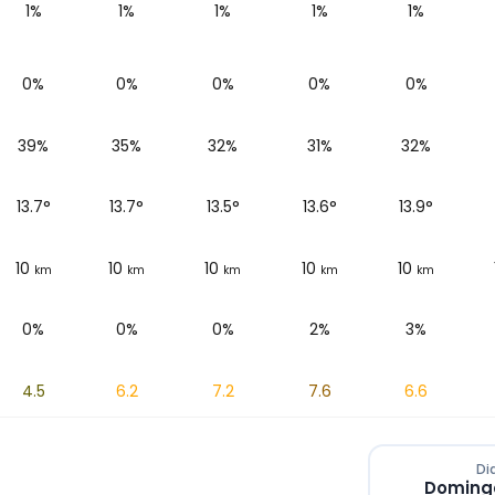
1%
1%
1%
1%
1%
0%
0%
0%
0%
0%
39%
35%
32%
31%
32%
13.7
°
13.7
°
13.5
°
13.6
°
13.9
°
10
10
10
10
10
km
km
km
km
km
0%
0%
0%
2%
3%
4.5
6.2
7.2
7.6
6.6
Di
Domingo