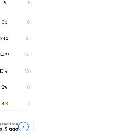
1%
1%
1%
2%
5%
0%
0%
0%
0%
0%
34%
37%
44%
54%
67%
14.2
°
14.7
°
15.7
°
16.9
°
17.8
°
10
10
10
10
10
km
km
km
km
km
2%
0%
0%
0%
5%
4.8
3.1
1.5
0.5
0.1
a seguinte
, 9 ago