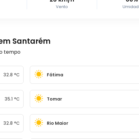
Vento
Umidad
 em Santarém
 o tempo
32.8
°
C
Fátima
35.1
°
C
Tomar
32.8
°
C
Rio Maior