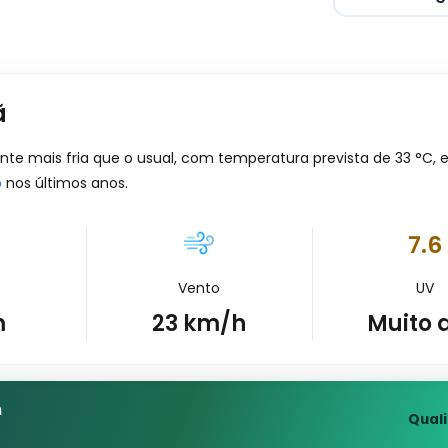
ã
 mais fria que o usual, com temperatura prevista de
33
°
C
,
o
nos últimos anos.
7.6
Vento
UV
m
23
km/h
Muito 
m
Qual