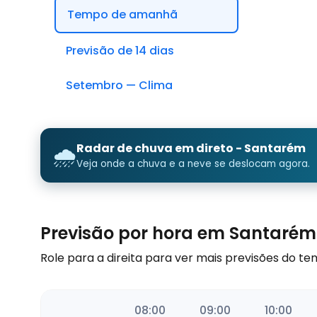
Tempo de amanhã
Previsão de 14 dias
Setembro — Clima
Radar de chuva em direto - Santarém
🌧️
Veja onde a chuva e a neve se deslocam agora.
Previsão por hora em Santaré
Role para a direita para ver mais previsões do
06:41
07:00
08:00
09:00
10:00