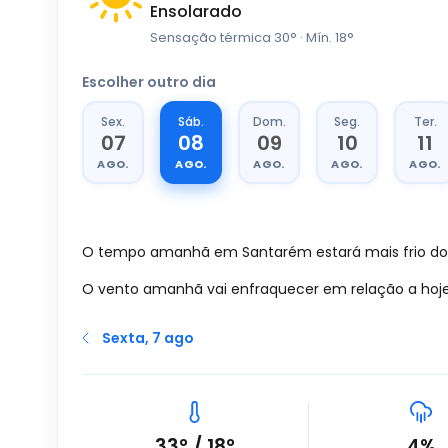
Ensolarado
Sensação térmica
30
°
· Mín.
18
°
Escolher outro dia
Sex.
Sáb.
Dom.
Seg.
Ter.
07
08
09
10
11
AGO.
AGO.
AGO.
AGO.
AGO.
O tempo amanhã em Santarém estará mais frio do
O vento amanhã vai enfraquecer em relação a hoje,
Sexta, 7 ago
33
°
/
18
°
4%