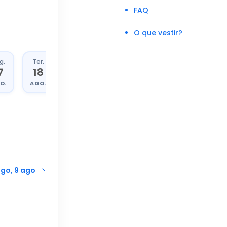
FAQ
O que vestir?
g.
Ter.
Qua.
Qui.
7
18
19
20
O.
AGO.
AGO.
AGO.
go, 9 ago