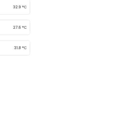
32.9
°
C
27.6
°
C
31.8
°
C