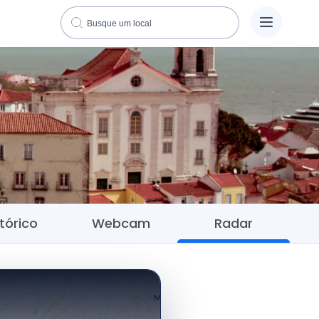
tórico
Webcam
Radar