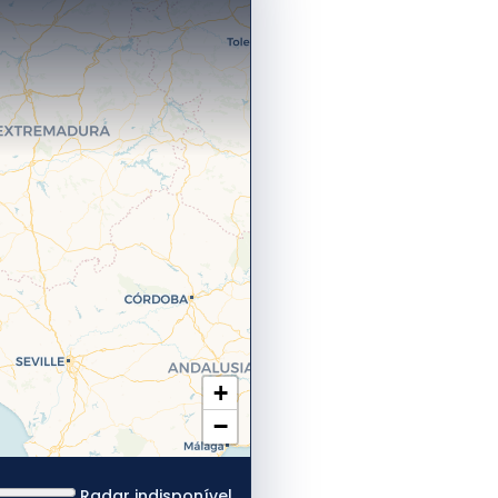
+
−
Radar indisponível