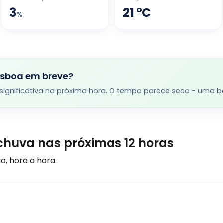
3
21
°
C
%
isboa em breve?
significativa na próxima hora. O tempo parece seco - uma boa
chuva nas próximas 12 horas
o, hora a hora.