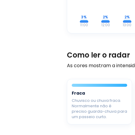
3%
2%
2%
11:00
12:00
13:00
Como ler o radar
As cores mostram a intensid
Fraca
Chuvisco ou chuva fraca.
Normalmente não é
preciso guarda-chuva para
um passeio curto.