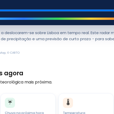
a deslocarem-se sobre Lisboa em tempo real. Este radar m
s de precipitação e uma previsão de curto prazo - para s
tMap
, ©
CARTO
s agora
eteorológica mais próxima.
☔
🌡️
Chuva na próxima hora
Temperatura