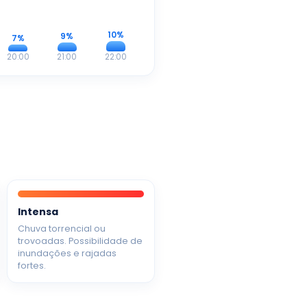
10%
9%
7%
20:00
21:00
22:00
Intensa
Chuva torrencial ou
trovoadas. Possibilidade de
inundações e rajadas
fortes.