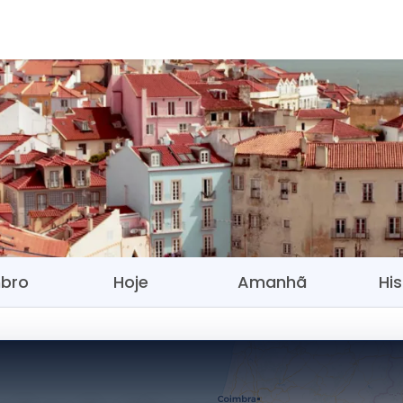
bro
Hoje
Amanhã
His