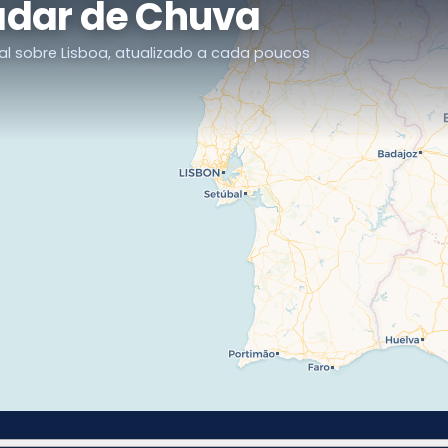
adar de Chuva
l sobre Lisboa, atualizado a cada poucos