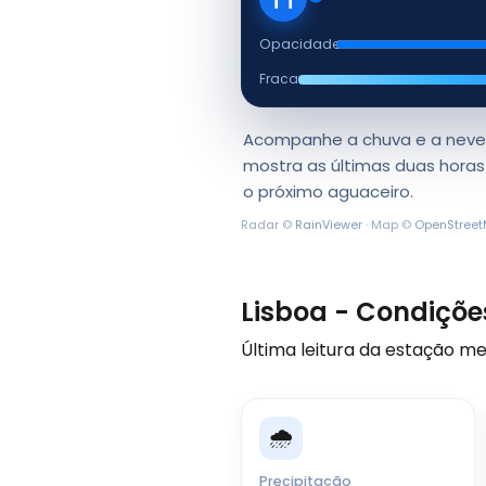
Opacidade
Fraca
Acompanhe a chuva e a neve 
mostra as últimas duas hora
o próximo aguaceiro.
Radar ©
RainViewer
· Map ©
OpenStree
Lisboa - Condiçõe
Última leitura da estação m
🌧️
Precipitação