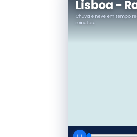
Lisboa - R
Chuva e neve em tempo rea
minutos.
❙❙