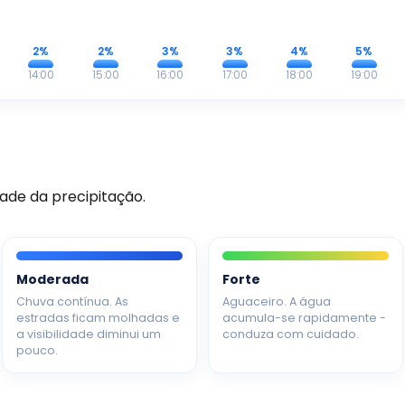
2%
2%
3%
3%
4%
5%
14:00
15:00
16:00
17:00
18:00
19:00
ade da precipitação.
Moderada
Forte
Chuva contínua. As
Aguaceiro. A água
estradas ficam molhadas e
acumula-se rapidamente -
a visibilidade diminui um
conduza com cuidado.
pouco.