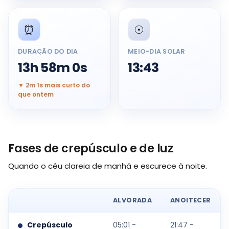
⏰
☉️
DURAÇÃO DO DIA
MEIO-DIA SOLAR
13h 58m 0s
13:43
▼ 2m 1s mais curto do
que ontem
Fases de crepúsculo e de luz
Quando o céu clareia de manhã e escurece à noite.
ALVORADA
ANOITECER
Crepúsculo
05:01 -
21:47 -