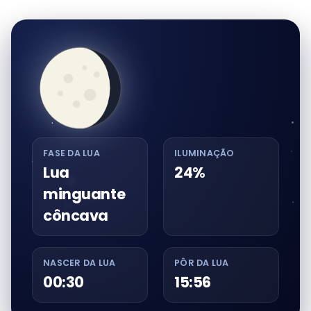
FASE DA LUA
ILUMINAÇÃO
Lua
24%
minguante
côncava
NASCER DA LUA
PÔR DA LUA
00:30
15:56