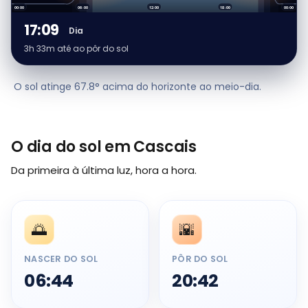
00:00
06:00
12:00
18:00
00:00
17:09
Dia
3h 33m até ao pôr do sol
O sol atinge 67.8° acima do horizonte ao meio-dia.
O dia do sol em Cascais
Da primeira à última luz, hora a hora.
🌅
🌇
NASCER DO SOL
PÔR DO SOL
06:44
20:42