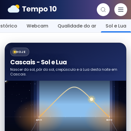
istórico
Webcam
Qualidade do ar
Sol e Lua
HOJE
Cascais - Sol e Lua
Nascer do sol, pôr do sol, crepúsculo e a Lua desta noite em
Cascais.
🌅 06:44
🌇 20:42