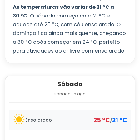
As temperaturas vão variar de
21
°
C
a
30
°
C
.
O sábado começa com
21
°
C
e
aquece até
25
°
C
, com céu ensolarado. O
domingo fica ainda mais quente, chegando
a
30
°
C
após começar em
24
°
C
, perfeito
para atividades ao ar livre com ensolarado.
Sábado
sábado, 15 ago
25
°
C
21
°
C
Ensolarado
/