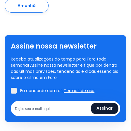
Amanhã
Assine nossa newsletter
Receba atualizações do tempo para Faro toda
semana! Assine nossa newsletter e fique por dentro
das últimas previsões, tendências e dicas essenciais
sobre o clima em Faro.
Eu concordo com os
Termos de uso
Assinar