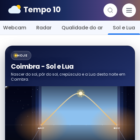
Webcam
Radar
Qualidade do ar
Sol e Lua
HOJE
Coimbra - Sol e Lua
Nascer do sol, pôr do sol, crepúsculo e a Lua desta noite em
Coimbra.
🌅 06:37
🌇 20:41