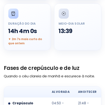
⏰
☉️
DURAÇÃO DO DIA
MEIO-DIA SOLAR
14h 4m 0s
13:39
▼ 2m 7s mais curto do
que ontem
Fases de crepúsculo e de luz
Quando o céu clareia de manhã e escurece à noite.
ALVORADA
ANOITECER
Crepúsculo
04:50 -
21:48 -