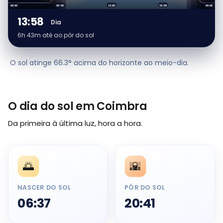
00:00
06:00
12:00
18:00
00:00
13:58
Dia
6h 43m até ao pôr do sol
O sol atinge 66.3° acima do horizonte ao meio-dia.
O dia do sol em Coimbra
Da primeira à última luz, hora a hora.
🌅
🌇
NASCER DO SOL
PÔR DO SOL
06:37
20:41