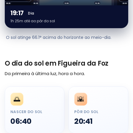
00:00
06:00
12:00
18:00
00:00
19:17
Dia
1h 25m até ao pôr do sol
O sol atinge 66.1° acima do horizonte ao meio-dia.
O dia do sol em Figueira da Foz
Da primeira à última luz, hora a hora.
🌅
🌇
NASCER DO SOL
PÔR DO SOL
06:40
20:41