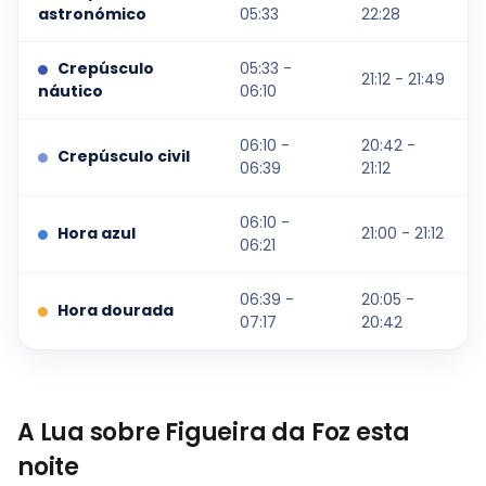
astronómico
05:33
22:28
Crepúsculo
05:33 -
21:12 - 21:49
náutico
06:10
06:10 -
20:42 -
Crepúsculo civil
06:39
21:12
06:10 -
Hora azul
21:00 - 21:12
06:21
06:39 -
20:05 -
Hora dourada
07:17
20:42
A Lua sobre Figueira da Foz esta
noite