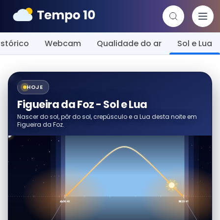
istórico
Webcam
Qualidade do ar
Sol e Lua
HOJE
Figueira da Foz - Sol e Lua
Nascer do sol, pôr do sol, crepúsculo e a Lua desta noite em
Figueira da Foz.
🌅 06:40
🌇 20:41