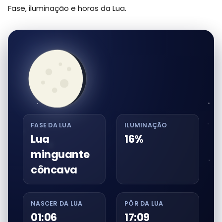
Fase, iluminação e horas da Lua.
FASE DA LUA
ILUMINAÇÃO
Lua
16%
minguante
côncava
NASCER DA LUA
PÔR DA LUA
01:06
17:09