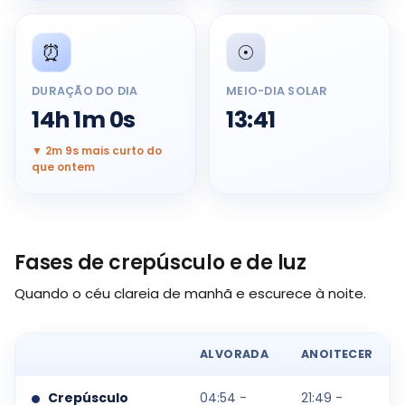
⏰
☉️
DURAÇÃO DO DIA
MEIO-DIA SOLAR
14h 1m 0s
13:41
▼ 2m 9s mais curto do
que ontem
Fases de crepúsculo e de luz
Quando o céu clareia de manhã e escurece à noite.
ALVORADA
ANOITECER
Crepúsculo
04:54 -
21:49 -