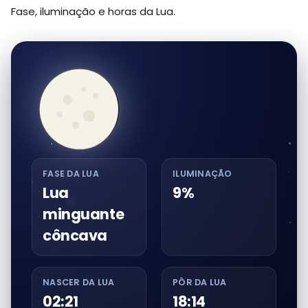
Fase, iluminação e horas da Lua.
FASE DA LUA
ILUMINAÇÃO
Lua
9%
minguante
côncava
NASCER DA LUA
PÔR DA LUA
02:21
18:14