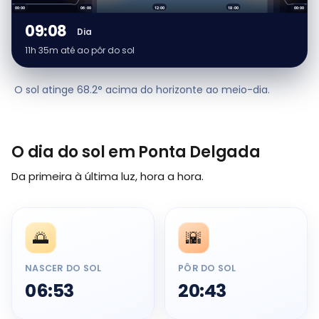
00:00
06:00
12:00
18:00
00:00
09:08
Dia
11h 35m até ao pôr do sol
O sol atinge 68.2° acima do horizonte ao meio-dia.
O dia do sol em Ponta Delgada
Da primeira à última luz, hora a hora.
🌅
🌇
NASCER DO SOL
PÔR DO SOL
06:53
20:43