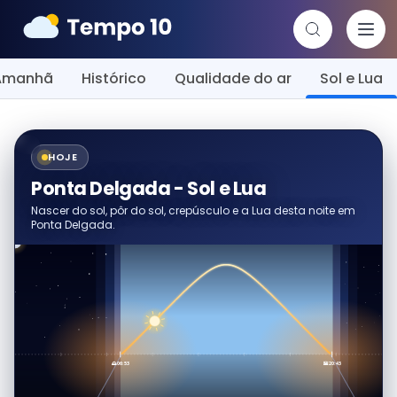
Amanhã
Histórico
Qualidade do ar
Sol e Lua
HOJE
Ponta Delgada - Sol e Lua
Nascer do sol, pôr do sol, crepúsculo e a Lua desta noite em
Ponta Delgada.
🌅 06:53
🌇 20:43