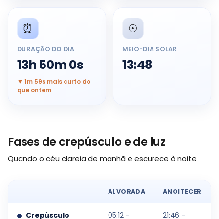
⏰
☉️
DURAÇÃO DO DIA
MEIO-DIA SOLAR
13h 50m 0s
13:48
▼ 1m 59s mais curto do
que ontem
Fases de crepúsculo e de luz
Quando o céu clareia de manhã e escurece à noite.
ALVORADA
ANOITECER
Crepúsculo
05:12 -
21:46 -