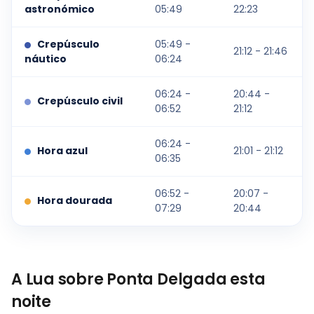
astronómico
05:49
22:23
Crepúsculo
05:49 -
21:12 - 21:46
náutico
06:24
06:24 -
20:44 -
Crepúsculo civil
06:52
21:12
06:24 -
Hora azul
21:01 - 21:12
06:35
06:52 -
20:07 -
Hora dourada
07:29
20:44
A Lua sobre Ponta Delgada esta
noite