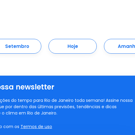
Setembro
Hoje
Amanh
ossa newsletter
ções do tempo para Rio de Janeiro toda semana! Assine nossa
ue por dentro das últimas previsões, tendências e dicas
 o clima em Rio de Janeiro.
do com os
Termos de uso