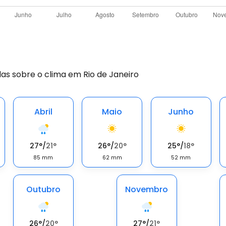
as sobre o clima em Rio de Janeiro
Abril
Maio
Junho
27
°
/
21
°
26
°
/
20
°
25
°
/
18
°
85
mm
62
mm
52
mm
Outubro
Novembro
26
°
/
20
°
27
°
/
21
°