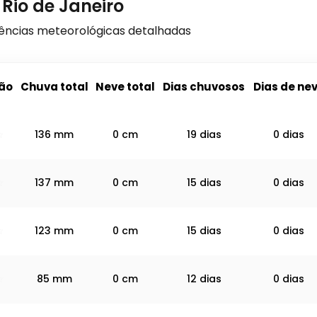
Rio de Janeiro
dências meteorológicas detalhadas
ão
Chuva total
Neve total
Dias chuvosos
Dias de ne
136
mm
0
cm
19 dias
0 dias
137
mm
0
cm
15 dias
0 dias
123
mm
0
cm
15 dias
0 dias
85
mm
0
cm
12 dias
0 dias