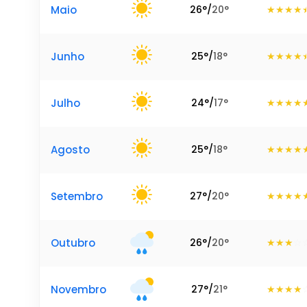
Maio
26
°
/
20
°
Junho
25
°
/
18
°
Julho
24
°
/
17
°
Agosto
25
°
/
18
°
Setembro
27
°
/
20
°
Outubro
26
°
/
20
°
Novembro
27
°
/
21
°