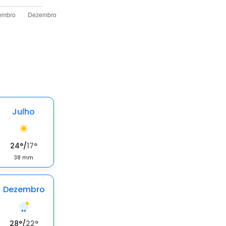
Julho
24
°
/
17
°
38
mm
Dezembro
28
°
/
22
°