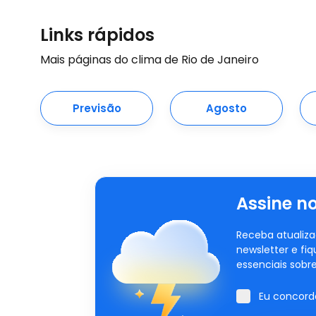
Links rápidos
Mais páginas do clima de Rio de Janeiro
Previsão
Agosto
Assine n
Receba atualiza
newsletter e fiq
essenciais sobre
Eu concor