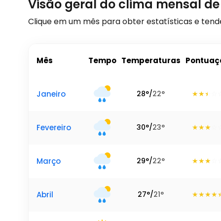
Visão geral do clima mensal de 
Clique em um mês para obter estatísticas e ten
Mês
Tempo
Temperaturas
Pontuaç
Janeiro
28
°
/
22
°
Fevereiro
30
°
/
23
°
Março
29
°
/
22
°
Abril
27
°
/
21
°