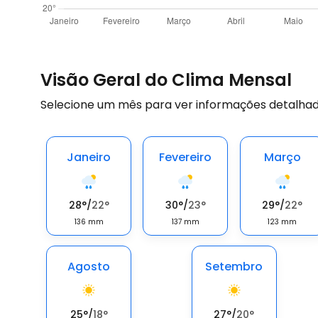
Visão Geral do Clima Mensal
Selecione um mês para ver informações detalhad
Janeiro
Fevereiro
Março
28
°
/
22
°
30
°
/
23
°
29
°
/
22
°
136
mm
137
mm
123
mm
Agosto
Setembro
25
°
/
18
°
27
°
/
20
°