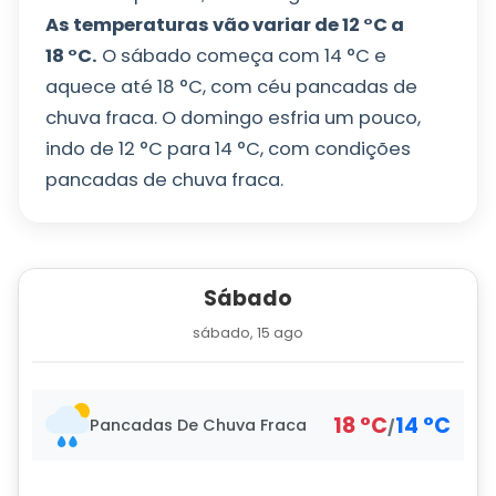
As temperaturas vão variar de
12
°
C
a
18
°
C
.
O sábado começa com
14
°
C
e
aquece até
18
°
C
, com céu pancadas de
chuva fraca. O domingo esfria um pouco,
indo de
12
°
C
para
14
°
C
, com condições
pancadas de chuva fraca.
Sábado
sábado, 15 ago
18
°
C
14
°
C
Pancadas De Chuva Fraca
/