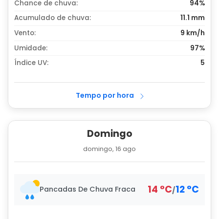
Chance de chuva:
94%
Acumulado de chuva:
11.1
mm
Vento:
9 km/h
Umidade:
97%
Índice UV:
5
Tempo por hora
Domingo
domingo, 16 ago
14
°
C
12
°
C
Pancadas De Chuva Fraca
/