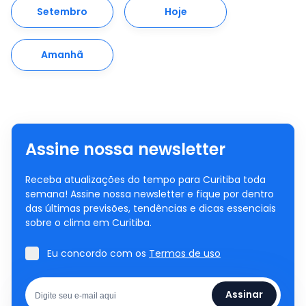
Setembro
Hoje
Amanhã
Assine nossa newsletter
Receba atualizações do tempo para Curitiba toda
semana! Assine nossa newsletter e fique por dentro
das últimas previsões, tendências e dicas essenciais
sobre o clima em Curitiba.
Eu concordo com os
Termos de uso
Assinar