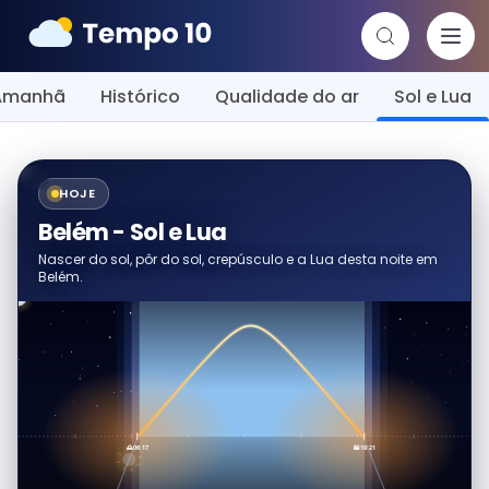
Amanhã
Histórico
Qualidade do ar
Sol e Lua
HOJE
Belém - Sol e Lua
Nascer do sol, pôr do sol, crepúsculo e a Lua desta noite em
Belém.
🌅 06:17
🌇 18:21