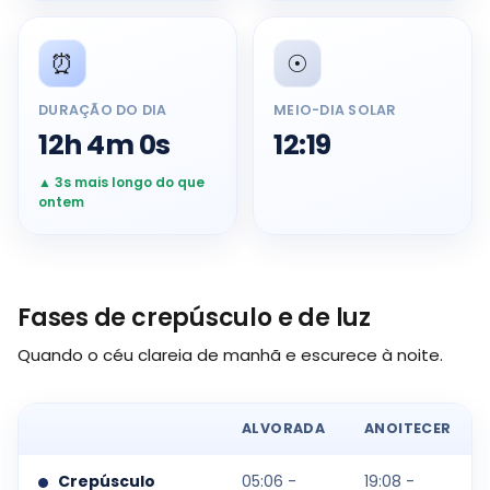
⏰
☉️
DURAÇÃO DO DIA
MEIO-DIA SOLAR
12h 4m 0s
12:19
▲ 3s mais longo do que
ontem
Fases de crepúsculo e de luz
Quando o céu clareia de manhã e escurece à noite.
ALVORADA
ANOITECER
Crepúsculo
05:06 -
19:08 -