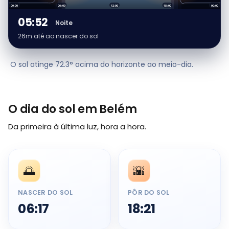
00:00
06:00
12:00
18:00
00:00
05:52
Noite
26m até ao nascer do sol
O sol atinge 72.3° acima do horizonte ao meio-dia.
O dia do sol em Belém
Da primeira à última luz, hora a hora.
🌅
🌇
NASCER DO SOL
PÔR DO SOL
06:17
18:21