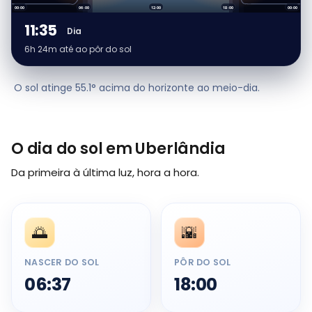
00:00
06:00
12:00
18:00
00:00
11:35
Dia
6h 24m até ao pôr do sol
O sol atinge 55.1° acima do horizonte ao meio-dia.
O dia do sol em Uberlândia
Da primeira à última luz, hora a hora.
🌅
🌇
NASCER DO SOL
PÔR DO SOL
06:37
18:00