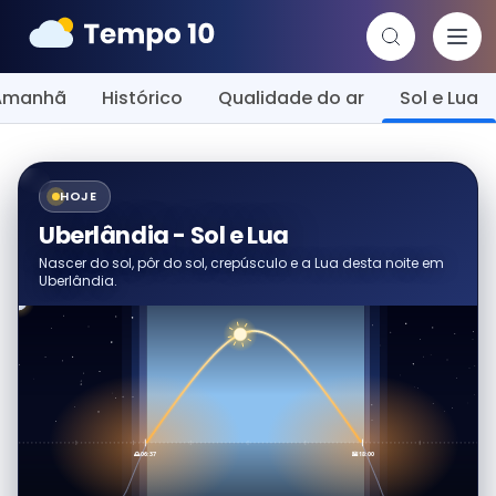
Amanhã
Histórico
Qualidade do ar
Sol e Lua
HOJE
Uberlândia - Sol e Lua
Nascer do sol, pôr do sol, crepúsculo e a Lua desta noite em
Uberlândia.
🌅 06:37
🌇 18:00