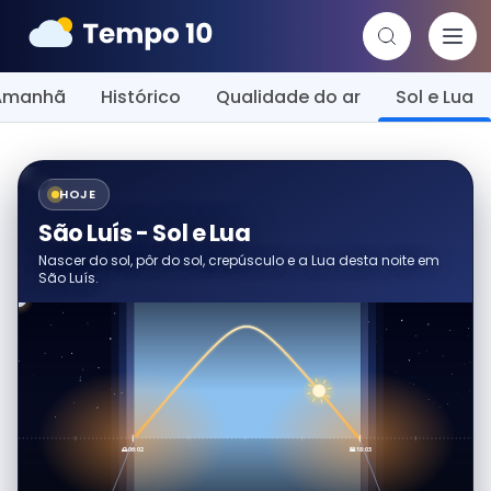
Amanhã
Histórico
Qualidade do ar
Sol e Lua
HOJE
São Luís - Sol e Lua
Nascer do sol, pôr do sol, crepúsculo e a Lua desta noite em
São Luís.
🌅 06:02
🌇 18:03