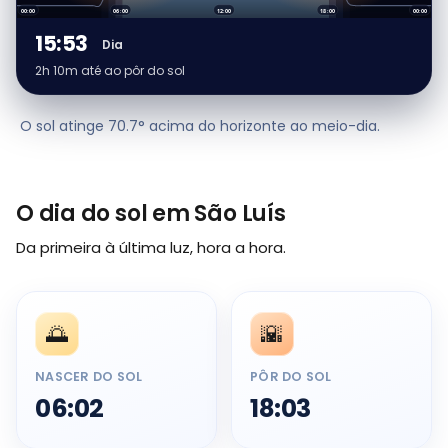
00:00
06:00
12:00
18:00
00:00
15:53
Dia
2h 10m até ao pôr do sol
O sol atinge 70.7° acima do horizonte ao meio-dia.
O dia do sol em São Luís
Da primeira à última luz, hora a hora.
🌅
🌇
NASCER DO SOL
PÔR DO SOL
06:02
18:03