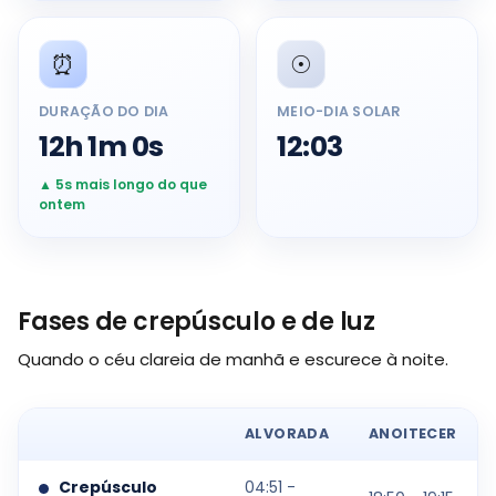
⏰
☉️
DURAÇÃO DO DIA
MEIO-DIA SOLAR
12h 1m 0s
12:03
▲ 5s mais longo do que
ontem
Fases de crepúsculo e de luz
Quando o céu clareia de manhã e escurece à noite.
ALVORADA
ANOITECER
Crepúsculo
04:51 -