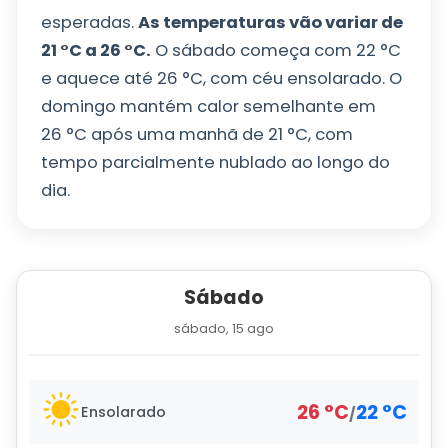
esperadas.
As temperaturas vão variar de
21
°
C
a
26
°
C
.
O sábado começa com
22
°
C
e aquece até
26
°
C
, com céu ensolarado. O
domingo mantém calor semelhante em
26
°
C
após uma manhã de
21
°
C
, com
tempo parcialmente nublado ao longo do
dia.
Sábado
sábado, 15 ago
26
°
C
22
°
C
Ensolarado
/