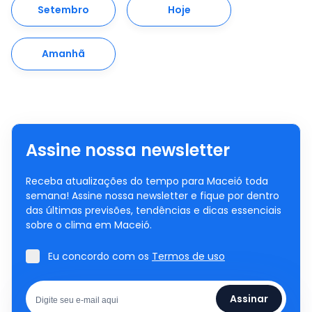
Setembro
Hoje
Amanhã
Assine nossa newsletter
Receba atualizações do tempo para Maceió toda
semana! Assine nossa newsletter e fique por dentro
das últimas previsões, tendências e dicas essenciais
sobre o clima em Maceió.
Eu concordo com os
Termos de uso
Assinar