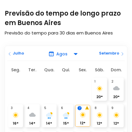
Previsão do tempo de longo prazo
em Buenos Aires
Previsão do tempo para 30 dias em Buenos Aires
Julho
Setembro
Seg.
Ter.
Qua.
Qui.
Sex.
Sáb.
Dom.
1
2
20
°
20
°
3
4
5
6
8
9
7
12
°
16
°
14
°
14
°
15
°
12
°
12
°