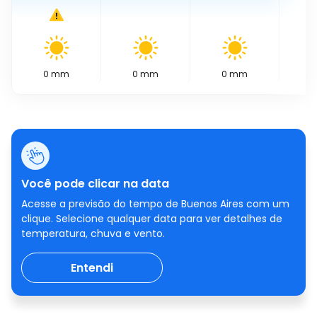
0
mm
0
mm
0
mm
0
Você pode clicar na data
Acesse a previsão do tempo de Buenos Aires com um
clique. Selecione qualquer data para ver detalhes de
temperatura, chuva e vento.
Entendi