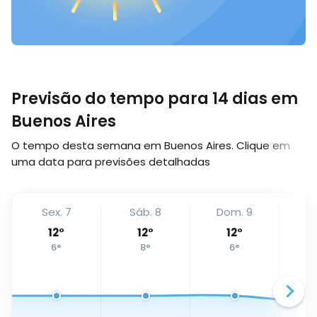
Previsão do tempo para 14 dias em
Buenos Aires
O tempo desta semana em Buenos Aires. Clique em
uma data para previsões detalhadas
Sex. 7
Sáb. 8
Dom. 9
Se
12
°
12
°
12
°
6
°
8
°
6
°