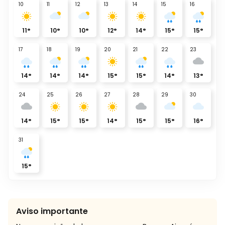
10
11
12
13
14
15
16
11
°
10
°
10
°
12
°
14
°
15
°
15
°
17
18
19
20
21
22
23
14
°
14
°
14
°
15
°
15
°
14
°
13
°
24
25
26
27
28
29
30
14
°
15
°
15
°
14
°
15
°
15
°
16
°
31
15
°
Aviso importante