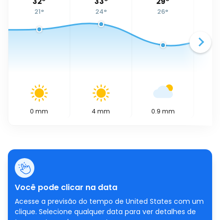
32
°
33
°
29
°
21
°
24
°
26
°
0
mm
4
mm
0.9
mm
0
Você pode clicar na data
Acesse a previsão do tempo de United States com um
clique. Selecione qualquer data para ver detalhes de