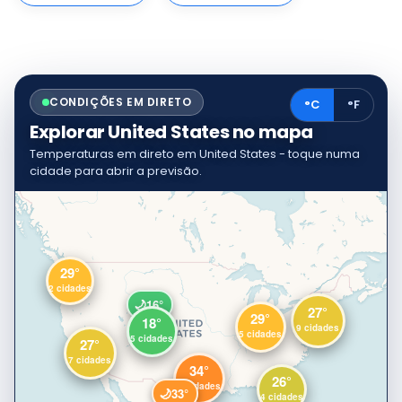
CONDIÇÕES EM DIRETO
°C
°F
Explorar United States no mapa
Temperaturas em direto em United States - toque numa
cidade para abrir a previsão.
29°
2 cidades
🌙
16°
27°
29°
18°
9 cidades
5 cidades
5 cidades
27°
7 cidades
34°
26°
6 cidades
🌙
33°
4 cidades