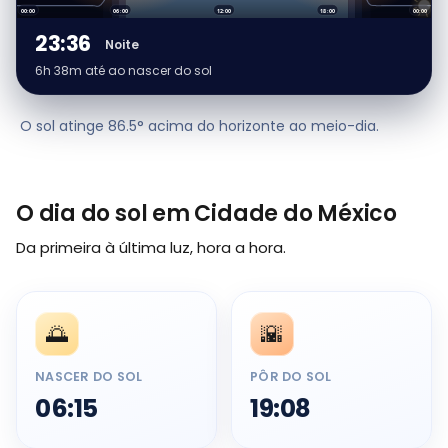
00:00
06:00
12:00
18:00
00:00
23:36
Noite
6h 38m até ao nascer do sol
O sol atinge 86.5° acima do horizonte ao meio-dia.
O dia do sol em Cidade do México
Da primeira à última luz, hora a hora.
🌅
🌇
NASCER DO SOL
PÔR DO SOL
06:15
19:08