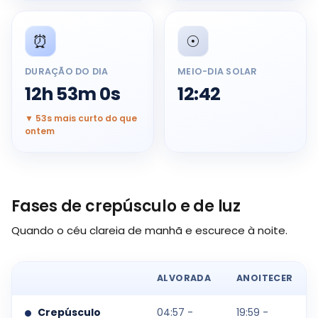
⏰
☉️
DURAÇÃO DO DIA
MEIO-DIA SOLAR
12h 53m 0s
12:42
▼ 53s mais curto do que
ontem
Fases de crepúsculo e de luz
Quando o céu clareia de manhã e escurece à noite.
ALVORADA
ANOITECER
Crepúsculo
04:57 -
19:59 -