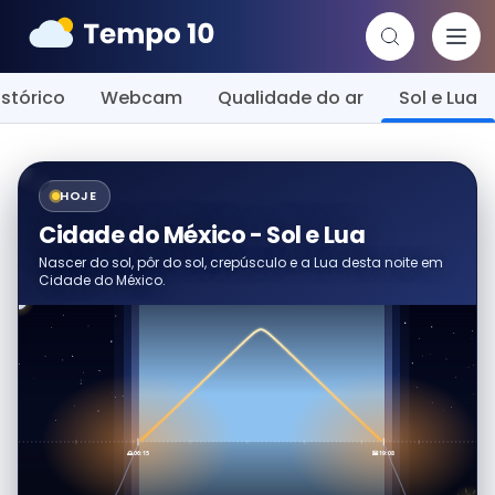
istórico
Webcam
Qualidade do ar
Sol e Lua
HOJE
Cidade do México - Sol e Lua
Nascer do sol, pôr do sol, crepúsculo e a Lua desta noite em
Cidade do México.
🌅 06:15
🌇 19:08