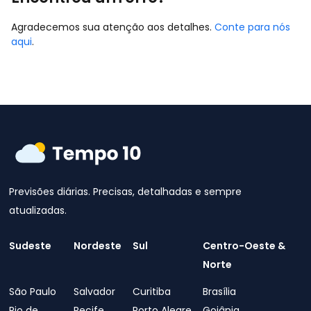
Agradecemos sua atenção aos detalhes.
Conte para nós
aqui
.
Previsões diárias. Precisas, detalhadas e sempre
atualizadas.
Sudeste
Nordeste
Sul
Centro-Oeste &
Norte
São Paulo
Salvador
Curitiba
Brasília
Rio de
Recife
Porto Alegre
Goiânia