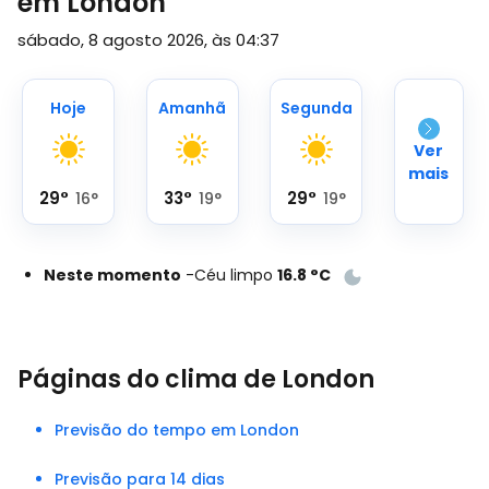
em London
sábado, 8 agosto 2026, às 04:37
Hoje
Amanhã
Segunda
Ver
mais
29
°
33
°
29
°
16
°
19
°
19
°
Neste momento
-
Céu limpo
16.8
°
C
Páginas do clima de London
Previsão do tempo em London
Previsão para 14 dias