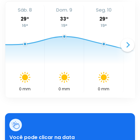
Sáb. 8
Dom. 9
Seg. 10
T
29
°
33
°
29
°
16
°
19
°
19
°
0
mm
0
mm
0
mm
0
Você pode clicar na data